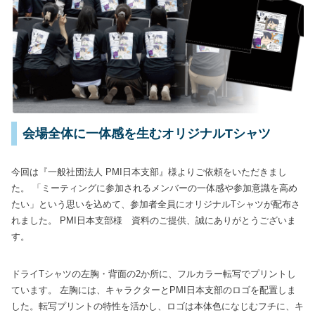
会場全体に一体感を生むオリジナルTシャツ
今回は
『一般社団法人 PMI日本支部』
様よりご依頼をいただきまし
た。
「ミーティングに参加されるメンバーの一体感や参加意識を高め
たい」
という思いを込めて、参加者全員にオリジナルTシャツが配布さ
れました。
PMI日本支部様 資料のご提供、誠にありがとうございま
す。
ドライTシャツの左胸・背面の2か所に、フルカラー転写でプリントし
ています。
左胸には、キャラクターとPMI日本支部のロゴを配置しま
した。転写プリントの特性を活かし、ロゴは本体色になじむフチに、キ