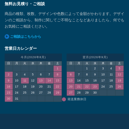
無料お見積り・ご相談
商品の種類、枚数、デザインや色数によって金額がかわります。デザイ
ンのご相談から、制作に関してご不明なことなどありましたら、何でも
お気軽にご相談ください。
ご相談はこちらから
営業日カレンダー
今月(2026年8月)
翌月(2026年9月)
日
月
火
水
木
金
土
日
月
火
水
木
金
土
1
1
2
3
4
5
2
3
4
5
6
7
8
6
7
8
9
10
11
12
9
10
11
12
13
14
15
13
14
15
16
17
18
19
16
17
18
19
20
21
22
20
21
22
23
24
25
26
23
24
25
26
27
28
29
27
28
29
30
30
31
発送業務休日