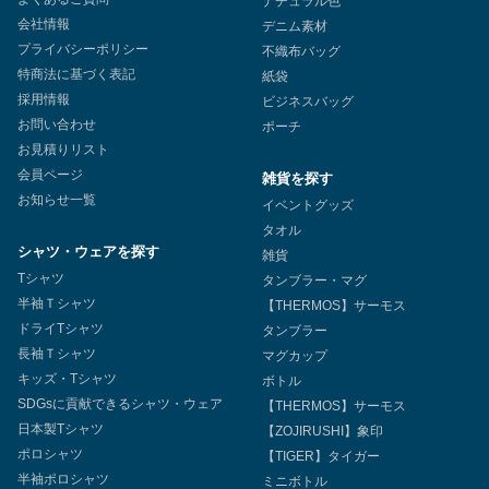
ナチュラル色
会社情報
デニム素材
プライバシーポリシー
不織布バッグ
特商法に基づく表記
紙袋
採用情報
ビジネスバッグ
お問い合わせ
ポーチ
お見積りリスト
会員ページ
雑貨を探す
お知らせ一覧
イベントグッズ
タオル
シャツ・ウェアを探す
雑貨
Tシャツ
タンブラー・マグ
半袖Ｔシャツ
【THERMOS】サーモス
ドライTシャツ
タンブラー
長袖Ｔシャツ
マグカップ
キッズ・Tシャツ
ボトル
SDGsに貢献できるシャツ・ウェア
【THERMOS】サーモス
日本製Tシャツ
【ZOJIRUSHI】象印
ポロシャツ
【TIGER】タイガー
半袖ポロシャツ
ミニボトル