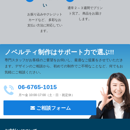
い
通常２～３週間でプリン
ト完了。
商品をお届け
お振り込みやクレジット
します。
カードなど、
多彩なお
支払い方法に対応してい
ます。
ノベルティ制作は
サポート力で選ぶ!!
専門スタッフがお客様のご要望をお伺いし、最適なご提案をさせていただき
ます。
デザインのご相談から、初めての制作でご不明なことなど、何でもお
気軽にご相談ください。
06-6765-1015
月〜金 10:00-17:00（土・日・祝定休）
ご相談フォーム