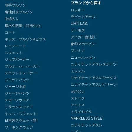
ブランドから探す
薄手ブルゾン
ロッキー
裏地付きブルゾン
ラビットアース
中綿入り
LIHIT LAB.
撥水や防風（特殊生地）
サーモス
コート
タイガー魔法瓶
キッズ・ブルゾン&ビブス
象印マホービン
レインコート
プレミナ
スウェット
ニューハッタン
ジップパーカー
ユナイテッドアスレスポーツ
プルオーバーパーカー
モッテル
スエットトレーナー
ユナイテッドアスレワークス
スエットパンツ
ユナイテッドアスレグリーン
ジャージ上着
wundou
ジャージパンツ
ストーク
スポーツウェア
アイトス
リラックスウェア
トライセイル
キッズ・スウェット
MARKLESS STYLE
日本製スウェット類
ユナイテッドアスレ
ワーキングウェア
ミズノ