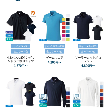
サイズ
S
〜
5L
サイズ
2XS
〜
3XL
サイズ
XS
〜
4XL
全カラー
3
色
全カラー
13
色
全カラー
3
色
4.3オンスボタンダウ
ゲームウエア
ソーラーカットポロ
ンドライポロシャツ
シャツ
4,200
円〜
1,870
4,800
円〜
円〜