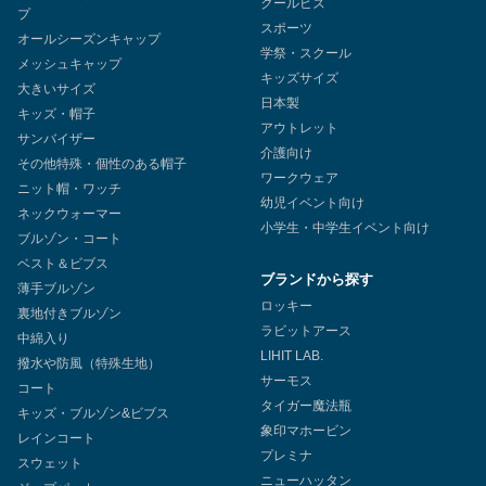
クールビズ
プ
スポーツ
オールシーズンキャップ
学祭・スクール
メッシュキャップ
キッズサイズ
大きいサイズ
日本製
キッズ・帽子
アウトレット
サンバイザー
介護向け
その他特殊・個性のある帽子
ワークウェア
ニット帽・ワッチ
幼児イベント向け
ネックウォーマー
小学生・中学生イベント向け
ブルゾン・コート
ベスト＆ビブス
ブランドから探す
薄手ブルゾン
ロッキー
裏地付きブルゾン
ラビットアース
中綿入り
LIHIT LAB.
撥水や防風（特殊生地）
サーモス
コート
タイガー魔法瓶
キッズ・ブルゾン&ビブス
象印マホービン
レインコート
プレミナ
スウェット
ニューハッタン