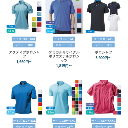
サイズ
110
〜
XXL
サイズ
SS
〜
5L
サイズ
S
〜
4XL
全カラー
10
色
全カラー
5
色
全カラー
3
色
アクティブポロシャ
ケミカルリサイクル
ポロシャツ
ツ
ポリエステルポロシ
3,900
円〜
ャツ
1,650
円〜
1,815
円〜
サイズ
110
〜
4XL
サイズ
110
〜
4XL
サイズ
XS
〜
XXXL
全カラー
6
色
全カラー
28
色
全カラー
8
色