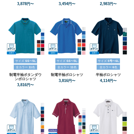
3,878
3,454
2,983
円〜
円〜
円〜
サイズ
SS
〜
5L
サイズ
SS
〜
5L
サイズ
5号
〜
6L
全カラー
11
色
全カラー
11
色
全カラー
6
色
制電半袖ボタンダウ
制電半袖ポロシャツ
半袖ポロシャツ
ンポロシャツ
3,816
4,114
円〜
円〜
3,816
円〜