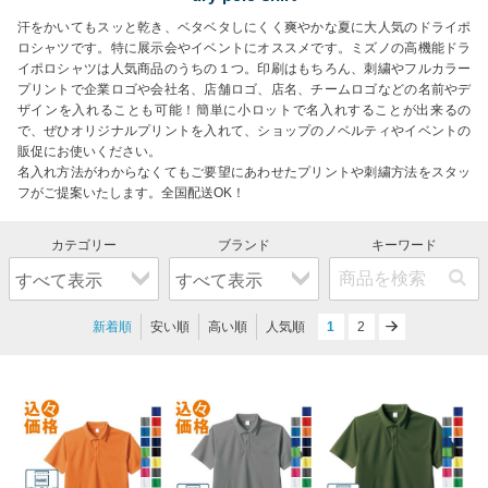
汗をかいてもスッと乾き、ベタベタしにくく爽やかな夏に大人気のドライポ
ロシャツです。特に展示会やイベントにオススメです。ミズノの高機能ドラ
イポロシャツは人気商品のうちの１つ。印刷はもちろん、刺繍やフルカラー
プリントで企業ロゴや会社名、店舗ロゴ、店名、チームロゴなどの名前やデ
ザインを入れることも可能！簡単に小ロットで名入れすることが出来るの
で、ぜひオリジナルプリントを入れて、ショップのノベルティやイベントの
販促にお使いください。
名入れ方法がわからなくてもご要望にあわせたプリントや刺繍方法をスタッ
フがご提案いたします。全国配送OK！
新着順
安い順
高い順
人気順
next
1
2