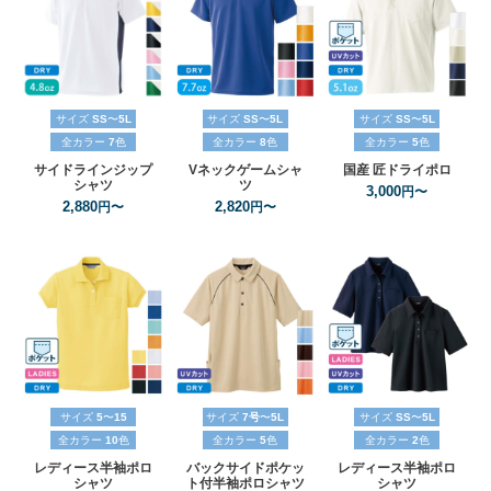
サイズ
SS
〜
5L
サイズ
SS
〜
5L
サイズ
SS
〜
5L
全カラー
7
色
全カラー
8
色
全カラー
5
色
サイドラインジップ
Vネックゲームシャ
国産
匠
ドライポロ
シャツ
ツ
3,000
円〜
2,880
2,820
円〜
円〜
サイズ
5
〜
15
サイズ
7号
〜
5L
サイズ
SS
〜
5L
全カラー
10
色
全カラー
5
色
全カラー
2
色
レディース半袖ポロ
バックサイドポケッ
レディース半袖ポロ
シャツ
ト付半袖ポロシャツ
シャツ