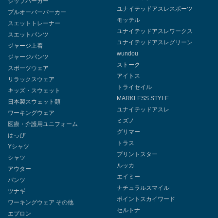
ジップパーカー
ユナイテッドアスレスポーツ
プルオーバーパーカー
モッテル
スエットトレーナー
ユナイテッドアスレワークス
スエットパンツ
ユナイテッドアスレグリーン
ジャージ上着
wundou
ジャージパンツ
ストーク
スポーツウェア
アイトス
リラックスウェア
トライセイル
キッズ・スウェット
MARKLESS STYLE
日本製スウェット類
ユナイテッドアスレ
ワーキングウェア
ミズノ
医療・介護用ユニフォーム
グリマー
はっぴ
トラス
Yシャツ
プリントスター
シャツ
ルッカ
アウター
エイミー
パンツ
ナチュラルスマイル
ツナギ
ポイントスカイワード
ワーキングウェア その他
セルトナ
エプロン