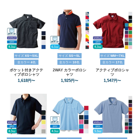
サイズ
XS
〜
5XL
サイズ
SS
〜
5L
サイズ
WM
〜
7XL
全カラー
4
色
全カラー
10
色
全カラー
17
色
ポケット付きアクテ
2WAY
カラーポロシ
アクティブポロシャ
ィブポロシャツ
ャツ
ツ
1,618
1,925
1,547
円〜
円〜
円〜