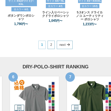
サイズ
XS(ホワイト)
〜
サイズ
GS
〜
5L
サイズ
XS
〜
XXXXL
XXL
全カラー
4
色
全カラー
15
色
全カラー
6
色
ライン入りベーシッ
5.3オンス
ドライカ
ボタンダウンポロシ
クドライポロシャツ
ノコ
ユーティリティ
ャツ
ー
ポロシャツ
1,045
円〜
1,790
円〜
1,233
円〜
1
2
next
DRY-POLO-SHIRT RANKING