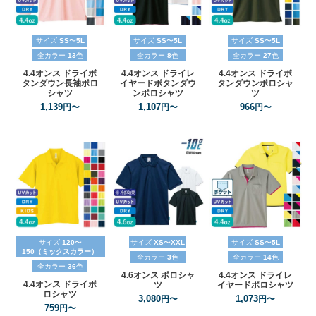
サイズ
SS
〜
5L
サイズ
SS
〜
5L
サイズ
SS
〜
5L
全カラー
13
色
全カラー
8
色
全カラー
27
色
4.4オンス
ドライボ
4.4オンス
ドライレ
4.4オンス
ドライボ
タンダウン長袖ポロ
イヤードボタンダウ
タンダウンポロシャ
シャツ
ンポロシャツ
ツ
1,139
1,107
966
円〜
円〜
円〜
サイズ
120
〜
サイズ
XS
〜
XXL
サイズ
SS
〜
5L
150（ミックスカラー）
全カラー
3
色
全カラー
14
色
全カラー
36
色
4.6オンス
ポロシャ
4.4オンス
ドライレ
4.4オンス
ドライポ
ツ
イヤードポロシャツ
ロシャツ
3,080
1,073
円〜
円〜
759
円〜