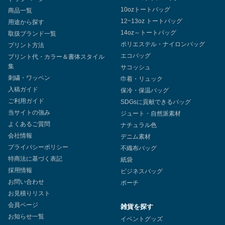
10ozトートバッグ
商品一覧
12~13oz トートバッグ
用途から探す
14oz～トートバッグ
取扱ブランド一覧
ポリエステル・ナイロンバッグ
プリント方法
エコバッグ
プリント代・カラー＆書体スタイル
集
サコッシュ
刺繍・ワッペン
巾着・リュック
入稿ガイド
保冷・保温バッグ
ご利用ガイド
SDGsに貢献できるバッグ
当サイトの強み
ジュート・自然派素材
よくあるご質問
ナチュラル色
会社情報
デニム素材
プライバシーポリシー
不織布バッグ
特商法に基づく表記
紙袋
採用情報
ビジネスバッグ
お問い合わせ
ポーチ
お見積りリスト
会員ページ
雑貨を探す
お知らせ一覧
イベントグッズ