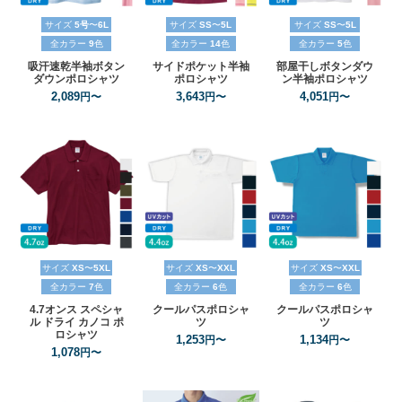
サイズ
5号
〜
6L
サイズ
SS
〜
5L
サイズ
SS
〜
5L
全カラー
9
色
全カラー
14
色
全カラー
5
色
吸汗速乾
半袖ボタン
サイドポケット半袖
部屋干しボタンダウ
ダウンポロシャツ
ポロシャツ
ン半袖ポロシャツ
2,089
3,643
4,051
円〜
円〜
円〜
サイズ
XS
〜
5XL
サイズ
XS
〜
XXL
サイズ
XS
〜
XXL
全カラー
7
色
全カラー
6
色
全カラー
6
色
4.7オンス
スペシャ
クールパスポロシャ
クールパスポロシャ
ル
ドライ
カノコ
ポ
ツ
ツ
ロシャツ
1,253
1,134
円〜
円〜
1,078
円〜