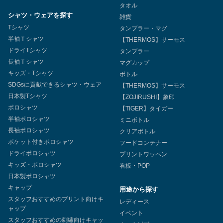
タオル
シャツ・ウェアを探す
雑貨
Tシャツ
タンブラー・マグ
半袖Ｔシャツ
【THERMOS】サーモス
ドライTシャツ
タンブラー
長袖Ｔシャツ
マグカップ
キッズ・Tシャツ
ボトル
SDGsに貢献できるシャツ・ウェア
【THERMOS】サーモス
日本製Tシャツ
【ZOJIRUSHI】象印
ポロシャツ
【TIGER】タイガー
半袖ポロシャツ
ミニボトル
長袖ポロシャツ
クリアボトル
ポケット付きポロシャツ
フードコンテナー
ドライポロシャツ
プリントワッペン
キッズ・ポロシャツ
看板・POP
日本製ポロシャツ
キャップ
用途から探す
スタッフおすすめのプリント向けキ
レディース
ャップ
イベント
スタッフおすすめの刺繍向けキャッ