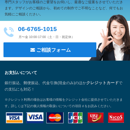
専門スタッフがお客様のご要望をお伺いし、最適なご提案をさせていただき
ます。
デザインのご相談から、初めての制作でご不明なことなど、何でもお
気軽にご相談ください。
06-6765-1015
月〜金 10:00-17:00（土・日・祝定休）
ご相談フォーム
お支払いについて
銀行振込、郵便振込、代金引換(現金のみ)のほか
クレジットカード
で
の支払にも対応！
※クレジット利用の場合はお客様の情報をクレジット会社に提供させていただきま
す。詳しくは下記の個人情報の取扱いについての項目ｄをお読みください。