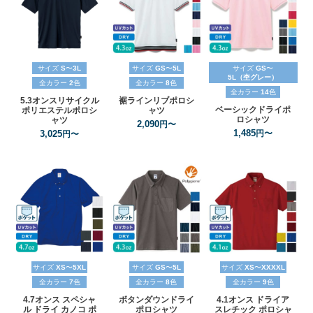
サイズ
S
〜
3L
サイズ
GS
〜
5L
サイズ
GS
〜
5L（杢グレー）
全カラー
2
色
全カラー
8
色
全カラー
14
色
5.3オンスリサイクル
裾ラインリブポロシ
ベーシックドライポ
ポリエステルポロシ
ャツ
ロシャツ
ャツ
2,090
円〜
1,485
3,025
円〜
円〜
サイズ
XS
〜
5XL
サイズ
GS
〜
5L
サイズ
XS
〜
XXXXL
全カラー
7
色
全カラー
8
色
全カラー
9
色
4.7オンス
スペシャ
ボタンダウンドライ
4.1オンス
ドライア
ル
ドライ
カノコ
ポ
ポロシャツ
スレチック
ポロシャ