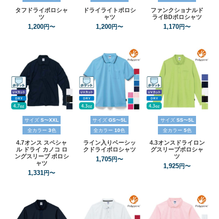
タフドライポロシャ
ドライライトポロシ
ファンクショナルド
ツ
ャツ
ライBDポロシャツ
1,200
1,200
1,170
円〜
円〜
円〜
サイズ
S
〜
XXL
サイズ
GS
〜
5L
サイズ
SS
〜
5L
全カラー
3
色
全カラー
10
色
全カラー
5
色
4.7オンス
スペシャ
ライン入りベーシッ
4.3オンスドライロン
ル
ドライ
カノコ
ロ
クドライポロシャツ
グスリーブポロシャ
ングスリーブ
ポロシ
ツ
1,705
円〜
ャツ
1,925
円〜
1,331
円〜