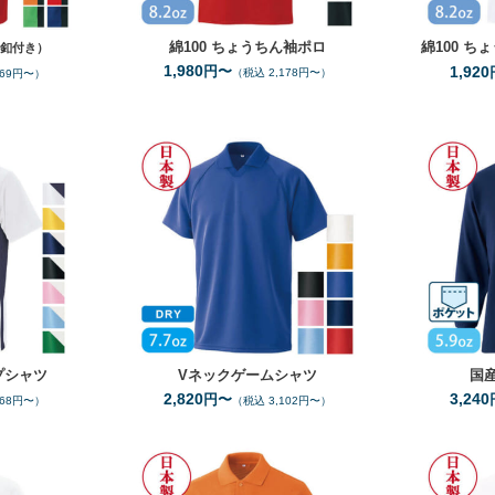
綿100
ちょうちん袖ポロ
綿100
ちょ
（釦付き）
1,980
円〜
1,920
（税込 2,178円〜）
069円〜）
SS
5L
SS
5L
イズ
サイズ
7
8
全カラー
色
全カラー
色
プシャツ
Vネックゲームシャツ
国
2,820
3,240
円〜
168円〜）
（税込 3,102円〜）
100
150
SS
5L
ズ
サイズ
1
10
全カラー
色
全カラー
色