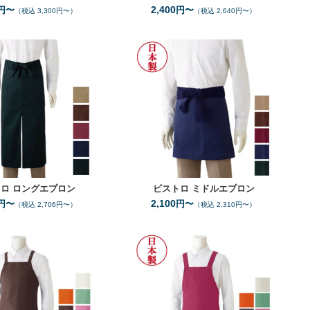
2,400
円〜
円〜
（税込 3,300円〜）
（税込 2,640円〜）
F
F
サイズ
サイズ
5
5
全カラー
色
全カラー
色
トロ
ロングエプロン
ビストロ
ミドルエプロン
2,100
円〜
円〜
（税込 2,706円〜）
（税込 2,310円〜）
F
WF
F
サイズ
サイズ
11
11
全カラー
色
全カラー
色