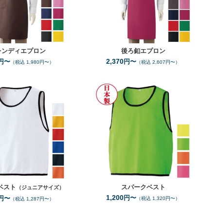
レンディエプロン
後ろ釦エプロン
2,370
円〜
円〜
（税込 1,980円〜）
（税込 2,607円〜）
JF
F
XXL
サイズ
サイズ
6
4
全カラー
色
全カラー
色
ベスト
スパークベスト
（ジュニアサイズ）
1,200
円〜
円〜
（税込 1,320円〜）
（税込 1,287円〜）