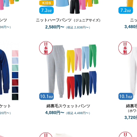
ンツ
ニットハーフパンツ
ニ
（ジュニアサイズ）
3,480
2,580
円〜
036円〜）
（税込 2,838円〜）
SS
SS
5L
イズ
サイズ
ｸ／ﾐﾝﾄ／ｻｯｸｽ）
9
全カラー
色
7
カラー
色
ケット
綿裏毛スウェットパンツ
綿裏
（ホワ
4,080
円〜
620円〜）
（税込 4,488円〜）
3,720
100
150
100
150
ズ
サイズ
9
2
全カラー
色
全カラー
色