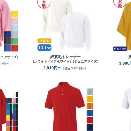
綿裏毛トレーナー
ュニアサイズ）
（ホワイト／オフホワイト）
（ジュニアサイズ）
3,600
597円〜）
2,910
円〜
（税込 3,201円〜）
L（蛍光ｶﾗｰ）
S
XXL
サイズ
15
7
カラー
色
全カラー
色