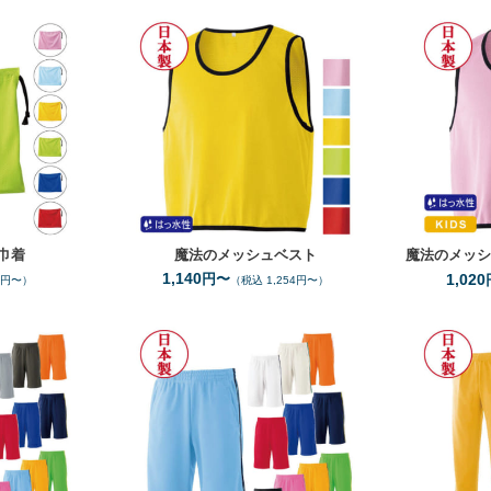
F
F
XXL
サイズ
サイズ
6
6
全カラー
色
全カラー
色
巾着
魔法のメッシュベスト
魔法のメッ
1,140
円〜
1,020
8円〜）
（税込 1,254円〜）
SS
3L
100
150
イズ
サイズ
14
11
カラー
色
全カラー
色