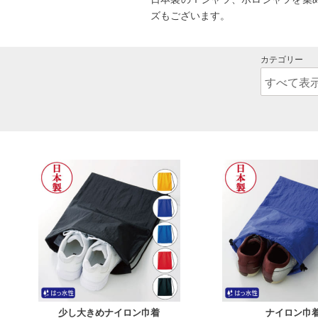
ズもございます。
カテゴリー
F
サイズ
5
全カラー
色
少し大きめナイロン巾着
ナイロン巾