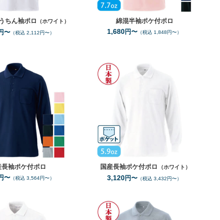
うちん袖ポロ
綿混半袖ポケ付ポロ
（ホワイト）
1,680
円〜
円〜
（税込 1,848円〜）
（税込 2,112円〜）
SS
5L
SS
5L
サイズ
サイズ
10
1
全カラー
色
全カラー
色
産長袖ポケ付ポロ
国産長袖ポケ付ポロ
（ホワイト）
円〜
3,120
円〜
（税込 3,564円〜）
（税込 3,432円〜）
SS
5L
SS
5L
サイズ
サイズ
1
10
全カラー
色
全カラー
色