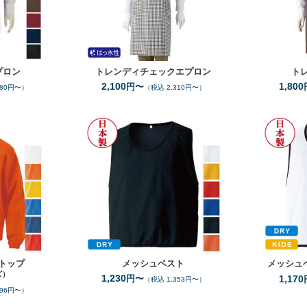
プロン
トレンディチェックエプロン
ト
2,100
1,800
円〜
980円〜）
（税込 2,310円〜）
110
150
F
XXL
ズ
サイズ
6
6
全カラー
色
全カラー
色
トップ
メッシュベスト
メッシュ
ズ）
1,230
円〜
1,170
（税込 1,353円〜）
696円〜）