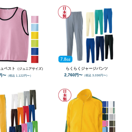
JF
S
3L
サイズ
サイズ
6
7
全カラー
色
全カラー
色
シュベスト
らくらくジャージパンツ
（ジュニアサイズ）
2,760
円〜
円〜
（税込 3,036円〜）
（税込 1,122円〜）
SS
3L
SS
3L
サイズ
サイズ
14
14
全カラー
色
全カラー
色