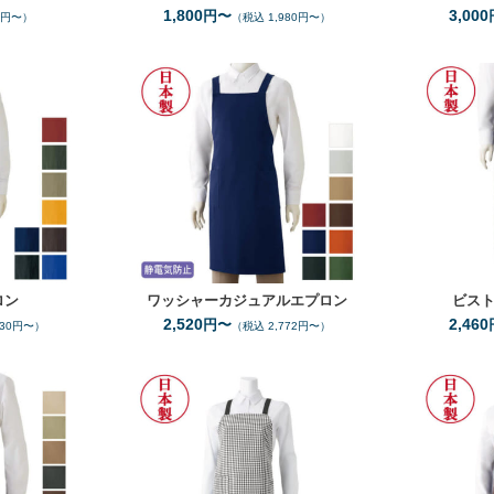
1,800
3,000
円〜
7円〜）
（税込 1,980円〜）
S
F
F
サイズ
サイズ
8
9
全カラー
色
全カラー
色
ロン
ワッシャーカジュアルエプロン
ビス
2,520
2,460
円〜
630円〜）
（税込 2,772円〜）
F
F
サイズ
サイズ
8
1
全カラー
色
全カラー
色