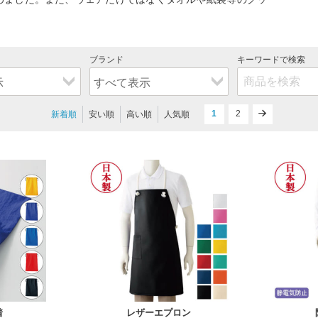
ブランド
キーワードで検索
1
next
2
新着順
安い順
高い順
人気順
F
F
サイズ
サイズ
5
12
全カラー
色
全カラー
色
着
レザーエプロン