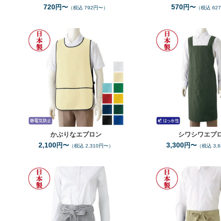
720
570
円〜
円〜
（税込 792円〜）
（税込 62
F
サイズ
10
全カラー
色
かぶりなエプロン
シワシワエプ
2,100
3,300
円〜
円〜
（税込 2,310円〜）
（税込 3,
F
サイズ
1
全カラー
色