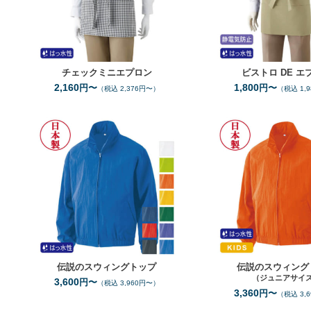
チェックミニエプロン
ビストロ
DE
エ
2,160
1,800
円〜
円〜
（税込 2,376円〜）
（税込 1,
S
3L
サイズ
サイ
10
全カラー
色
伝説のスウィングトップ
伝説のスウィング
（ジュニアサイ
3,600
円〜
（税込 3,960円〜）
3,360
円〜
（税込 3,