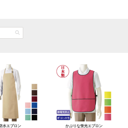
S
F
F
サイズ
サイズ
9
4
全カラー
色
全カラー
色
防水エプロン
かぶりな蛍光エプロン