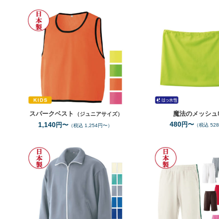
JF
サイズ
4
全カラー
色
スパークベスト
魔法のメッシュ
（ジュニアサイズ）
480
1,140
円〜
円〜
（税込 52
（税込 1,254円〜）
S
3L
サイズ
サ
7
全カラー
色
全