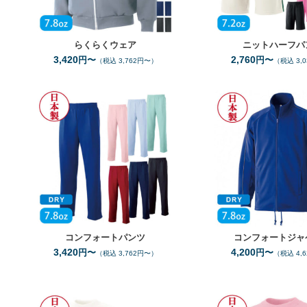
らくらくウェア
ニットハーフパ
3,420
2,760
円〜
円〜
（税込 3,762円〜）
（税込 3,
SS
サイズ
サ
3L（ﾋﾟﾝｸ／ﾐﾝﾄ／ｻｯｸｽ）
3L（ﾋﾟﾝ
7
全カラー
色
全
コンフォートパンツ
コンフォートジャ
3,420
4,200
円〜
円〜
（税込 3,762円〜）
（税込 4,
SS
5L
サイズ
サイ
2
全カラー
色