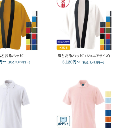
風とおるハッピ
風とおるハッピ
（ジュニアサイズ）
円〜
3,120
円〜
（税込 3,960円〜）
（税込 3,432円〜）
S
XXL
S
3L
サイズ
サイズ
1
7
全カラー
色
全カラー
色