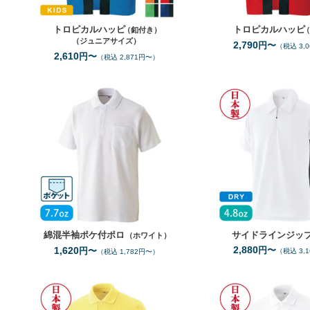
トロピカルハッピ
トロピカルハッピ
（釦付き）
（ジュニアサイズ）
2,790
円〜
（税込 3,
2,610
円〜
（税込 2,871円〜）
S
3L
サイズ
サ
1
全カラー
色
綿混半袖ポケ付ポロ
サイドラインジッ
（ホワイト）
2,880
1,620
円〜
円〜
（税込 3,
（税込 1,782円〜）
100
150
サイズ
サイ
10
全カラー
色