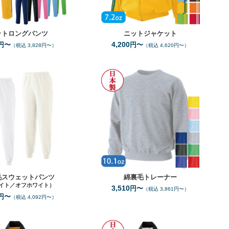
ットロングパンツ
ニットジャケット
4,200
円〜
円〜
（税込 3,828円〜）
（税込 4,620円〜）
SS
5L
SS
5L
サイズ
サイズ
2
9
全カラー
色
全カラー
色
毛スウェットパンツ
綿裏毛トレーナー
イト／オフホワイト）
3,510
円〜
（税込 3,861円〜）
円〜
（税込 4,092円〜）
M
L（蛍光ｶﾗｰ）
JF
JF（蛍光ｶﾗｰ）
サイズ
サイズ
12
12
全カラー
色
全カラー
色