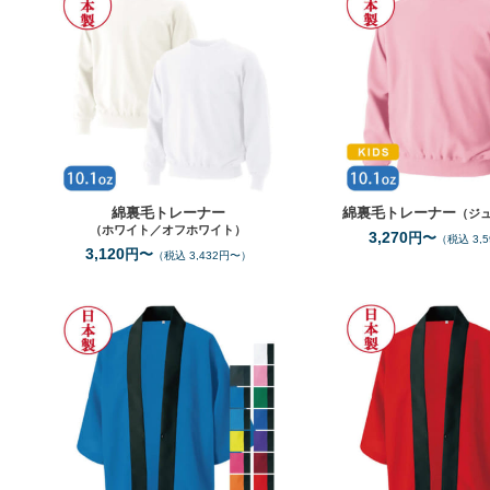
綿裏毛トレーナー
綿裏毛トレーナー
（ジ
（ホワイト／オフホワイト）
3,270
円〜
（税込 3,
3,120
円〜
（税込 3,432円〜）
JF
JF（蛍光ｶﾗｰ）
M
サイズ
サイズ
15
全カラー
色
全