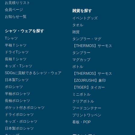
お見積りリスト
会員ページ
雑貨を探す
お知らせ一覧
イベントグッズ
タオル
シャツ・ウェアを探す
雑貨
Tシャツ
タンブラー・マグ
半袖Ｔシャツ
【THERMOS】サーモス
ドライTシャツ
タンブラー
長袖Ｔシャツ
マグカップ
キッズ・Tシャツ
ボトル
SDGsに貢献できるシャツ・ウェア
【THERMOS】サーモス
日本製Tシャツ
【ZOJIRUSHI】象印
ポロシャツ
【TIGER】タイガー
半袖ポロシャツ
ミニボトル
長袖ポロシャツ
クリアボトル
ポケット付きポロシャツ
フードコンテナー
ドライポロシャツ
プリントワッペン
キッズ・ポロシャツ
看板・POP
日本製ポロシャツ