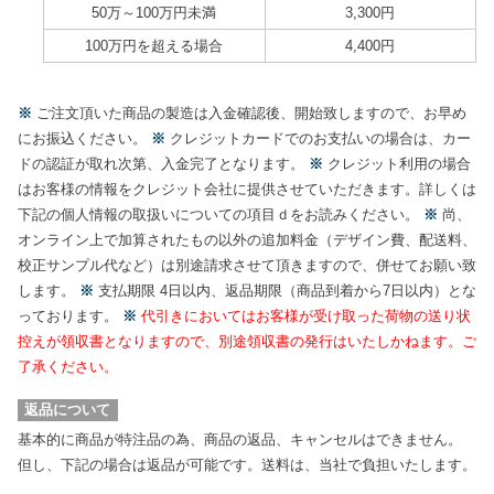
50万～100万円未満
3,300円
100万円を超える場合
4,400円
※
ご注文頂いた商品の製造は入金確認後、開始致しますので、お早め
にお振込ください。
※
クレジットカードでのお支払いの場合は、カー
ドの認証が取れ次第、入金完了となります。
※
クレジット利用の場合
はお客様の情報をクレジット会社に提供させていただきます。詳しくは
下記の個人情報の取扱いについての項目ｄをお読みください。
※
尚、
オンライン上で加算されたもの以外の追加料金
（デザイン費、配送料、
校正サンプル代など）
は別途請求させて頂きますので、併せてお願い致
します。
※
支払期限 4日以内、返品期限
（商品到着から7日以内）
とな
っております。
※
代引きにおいてはお客様が受け取った荷物の送り状
控えが領収書となりますので、別途領収書の発行はいたしかねます。ご
了承ください。
返品について
基本的に商品が特注品の為、商品の返品、キャンセルはできません。
但し、下記の場合は返品が可能です。送料は、当社で負担いたします。