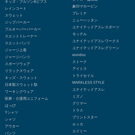
キッズ・ブルゾン&ビブス
象印マホービン
レインコート
プレミナ
スウェット
ニューハッタン
ジップパーカー
ユナイテッドアスレスポーツ
プルオーバーパーカー
モッテル
スエットトレーナー
ユナイテッドアスレワークス
スエットパンツ
ユナイテッドアスレグリーン
ジャージ上着
wundou
ジャージパンツ
ストーク
スポーツウェア
アイトス
リラックスウェア
トライセイル
キッズ・スウェット
MARKLESS STYLE
日本製スウェット類
ユナイテッドアスレ
ワーキングウェア
ミズノ
医療・介護用ユニフォーム
グリマー
はっぴ
トラス
Yシャツ
プリントスター
シャツ
ルッカ
アウター
エイミー
パンツ