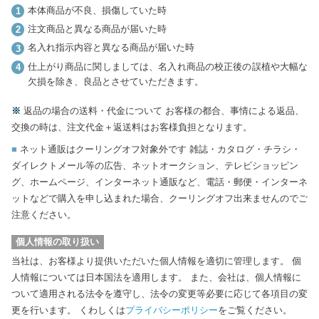
本体商品が不良、損傷していた時
注文商品と異なる商品が届いた時
名入れ指示内容と異なる商品が届いた時
仕上がり商品に関しましては、名入れ商品の校正後の誤植や大幅な
欠損を除き、良品とさせていただきます。
※
返品の場合の送料・代金について
お客様の都合、事情による返品、
交換の時は、注文代金＋返送料はお客様負担となります。
■
ネット通販はクーリングオフ対象外です
雑誌・カタログ・チラシ・
ダイレクトメール等の広告、ネットオークション、テレビショッピン
グ、ホームページ、インターネット通販など、電話・郵便・インターネ
ットなどで購入を申し込まれた場合、クーリングオフ出来ませんのでご
注意ください。
個人情報の取り扱い
当社は、お客様より提供いただいた個人情報を適切に管理します。
個
人情報については日本国法を適用します。
また、会社は、個人情報に
ついて適用される法令を遵守し、法令の変更等必要に応じて各項目の変
更を行います。
くわしくは
プライバシーポリシー
をご覧ください。