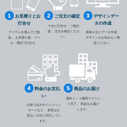
お見積りとお
ご注文の確定
デザインデー
打合せ
タの作成
十分に打合せ・ご検討
後、
注文を確定くださ
アイテムを選んでご相
原稿を元にデータ作成。
い。
談。
お見積り後、メー
デザインのお悩みもご相
ル・電話で打合せ。
談ください。
料金のお支払
商品のお届け
い
通常２～３週間でプリン
ト完了。
商品をお届け
お振り込みやクレジット
します。
カードなど、
多彩なお
支払い方法に対応してい
ます。