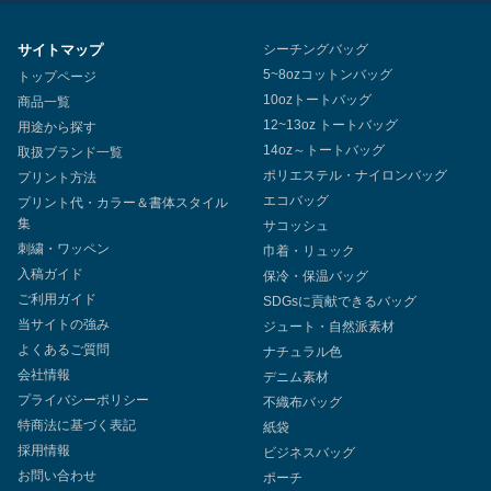
サイトマップ
シーチングバッグ
5~8ozコットンバッグ
トップページ
10ozトートバッグ
商品一覧
12~13oz トートバッグ
用途から探す
14oz～トートバッグ
取扱ブランド一覧
ポリエステル・ナイロンバッグ
プリント方法
エコバッグ
プリント代・カラー＆書体スタイル
集
サコッシュ
刺繍・ワッペン
巾着・リュック
入稿ガイド
保冷・保温バッグ
ご利用ガイド
SDGsに貢献できるバッグ
当サイトの強み
ジュート・自然派素材
よくあるご質問
ナチュラル色
会社情報
デニム素材
プライバシーポリシー
不織布バッグ
特商法に基づく表記
紙袋
採用情報
ビジネスバッグ
お問い合わせ
ポーチ