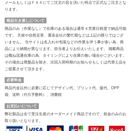
メールもしくはＦＡＸにてご注文の旨を頂いた時点で正式なご注文とな
ります。
商品引き渡しについて
商品のみ
（作業なし）
で在庫のある場合は通常４営業日程度で納品可能
です。
天候や自然災害、運送会社の繁忙期などは上記の限りではござ
いません。
当サイトは名入れや包装などの作業を伴う事が多い為、商
品により納期が異なります。担当者よりお伝えいたします。
掲載商品
は概ね流通在庫の為、タイミングにより在庫の無い場合がございます。
その場合は廃盤品を除き、次回入荷時期のお知らせもしくは代替え品を
ご提案させて頂きます。
必要料金
商品代金以外に必要に応じてデザイン代、プリント代、版代、OPP
袋、送料
（代引手数料）
、消費税
お支払いについて
弊社製品は全て受注生産のオーダーメイド商品ですので、前金のみのお
取り扱いとなります。