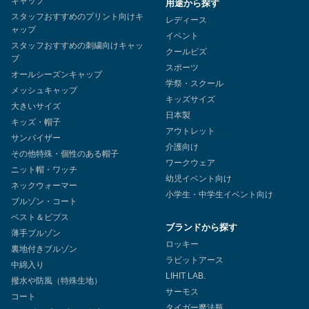
キャップ
用途から探す
スタッフおすすめのプリント向けキ
レディース
ャップ
イベント
スタッフおすすめの刺繍向けキャッ
クールビズ
プ
スポーツ
オールシーズンキャップ
学祭・スクール
メッシュキャップ
キッズサイズ
大きいサイズ
日本製
キッズ・帽子
アウトレット
サンバイザー
介護向け
その他特殊・個性のある帽子
ワークウェア
ニット帽・ワッチ
幼児イベント向け
ネックウォーマー
小学生・中学生イベント向け
ブルゾン・コート
ベスト＆ビブス
ブランドから探す
薄手ブルゾン
ロッキー
裏地付きブルゾン
ラビットアース
中綿入り
LIHIT LAB.
撥水や防風（特殊生地）
サーモス
コート
タイガー魔法瓶