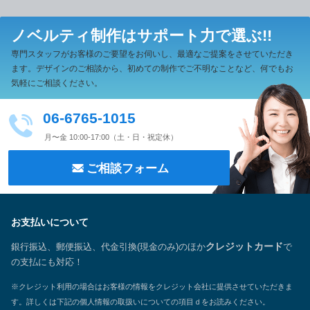
ノベルティ制作は
サポート力で選ぶ!!
専門スタッフがお客様のご要望をお伺いし、最適なご提案をさせていただき
ます。
デザインのご相談から、初めての制作でご不明なことなど、何でもお
気軽にご相談ください。
06-6765-1015
月〜金 10:00-17:00（土・日・祝定休）
ご相談フォーム
お支払いについて
銀行振込、郵便振込、代金引換(現金のみ)のほか
クレジットカード
で
の支払にも対応！
※クレジット利用の場合はお客様の情報をクレジット会社に提供させていただきま
す。詳しくは下記の個人情報の取扱いについての項目ｄをお読みください。