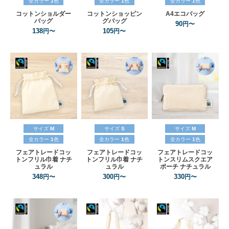
全カラー
1
色
全カラー
1
色
全カラー
1
色
コットンショルダー
コットンショッピン
A4エコバッグ
バッグ
グバッグ
90
円〜
138
105
円〜
円〜
サイズ
M
サイズ
S
サイズ
M
全カラー
1
色
全カラー
1
色
全カラー
1
色
フェアトレードコッ
フェアトレードコッ
フェアトレードコッ
トンフリル巾着
ナチ
トンフリル巾着
ナチ
トンスリムスクエア
ュラル
ュラル
ポーチ
ナチュラル
348
300
330
円〜
円〜
円〜