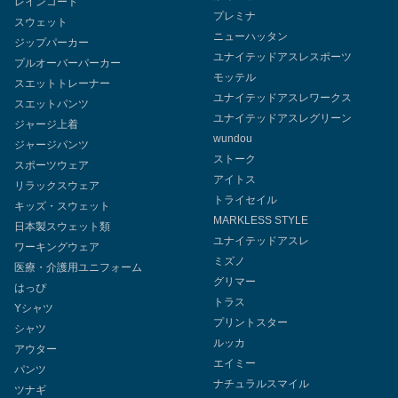
レインコート
プレミナ
スウェット
ニューハッタン
ジップパーカー
ユナイテッドアスレスポーツ
プルオーバーパーカー
モッテル
スエットトレーナー
ユナイテッドアスレワークス
スエットパンツ
ユナイテッドアスレグリーン
ジャージ上着
wundou
ジャージパンツ
ストーク
スポーツウェア
アイトス
リラックスウェア
トライセイル
キッズ・スウェット
MARKLESS STYLE
日本製スウェット類
ユナイテッドアスレ
ワーキングウェア
ミズノ
医療・介護用ユニフォーム
グリマー
はっぴ
トラス
Yシャツ
プリントスター
シャツ
ルッカ
アウター
エイミー
パンツ
ナチュラルスマイル
ツナギ