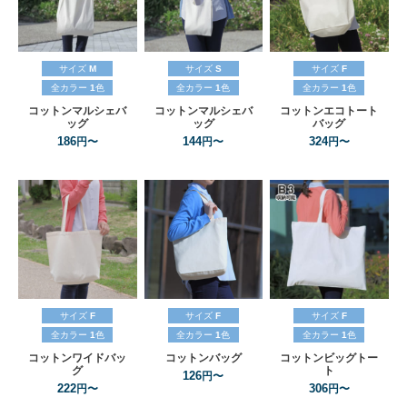
サイズ
M
サイズ
S
サイズ
F
全カラー
1
色
全カラー
1
色
全カラー
1
色
コットンマルシェバ
コットンマルシェバ
コットンエコトート
ッグ
ッグ
バッグ
186
144
324
円〜
円〜
円〜
サイズ
F
サイズ
F
サイズ
F
全カラー
1
色
全カラー
1
色
全カラー
1
色
コットンワイドバッ
コットンバッグ
コットンビッグトー
グ
ト
126
円〜
222
306
円〜
円〜