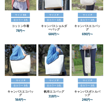
サイズ
SS
サイズ
F
サイズ
F
全カラー
1
色
全カラー
1
色
全カラー
1
色
コットン巾着
キャンバスショルダ
キャンバスエコバッ
ーバッグ
グ
78
円〜
684
690
円〜
円〜
サイズ
F
サイズ
F
サイズ
F
全カラー
1
色
全カラー
1
色
全カラー
1
色
キャンバスエコバッ
帆布エコバッグ
キャンバスボトルバ
グ
ッグ
318
円〜
564
246
円〜
円〜