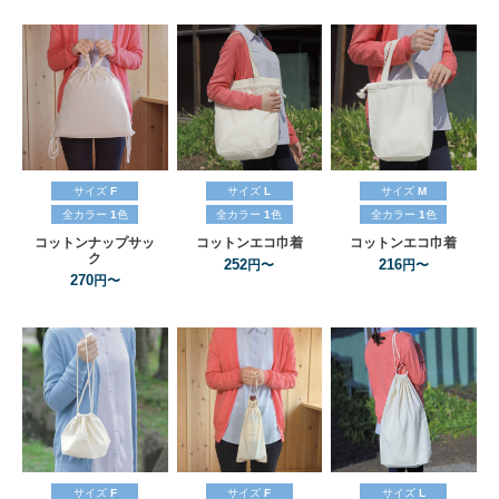
サイズ
F
サイズ
L
サイズ
M
全カラー
1
色
全カラー
1
色
全カラー
1
色
コットンナップサッ
コットンエコ巾着
コットンエコ巾着
ク
252
216
円〜
円〜
270
円〜
サイズ
F
サイズ
F
サイズ
L