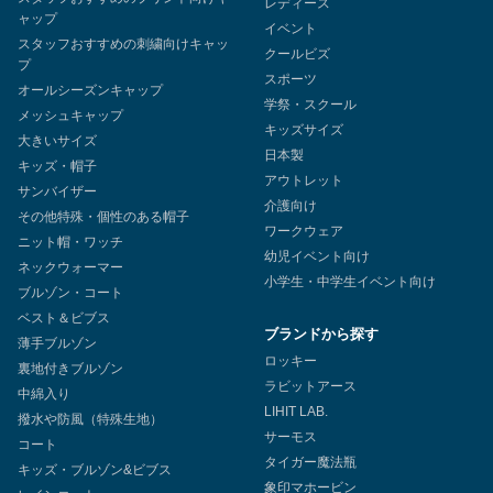
レディース
ャップ
イベント
スタッフおすすめの刺繍向けキャッ
クールビズ
プ
スポーツ
オールシーズンキャップ
学祭・スクール
メッシュキャップ
キッズサイズ
大きいサイズ
日本製
キッズ・帽子
アウトレット
サンバイザー
介護向け
その他特殊・個性のある帽子
ワークウェア
ニット帽・ワッチ
幼児イベント向け
ネックウォーマー
小学生・中学生イベント向け
ブルゾン・コート
ベスト＆ビブス
ブランドから探す
薄手ブルゾン
ロッキー
裏地付きブルゾン
ラビットアース
中綿入り
LIHIT LAB.
撥水や防風（特殊生地）
サーモス
コート
タイガー魔法瓶
キッズ・ブルゾン&ビブス
象印マホービン