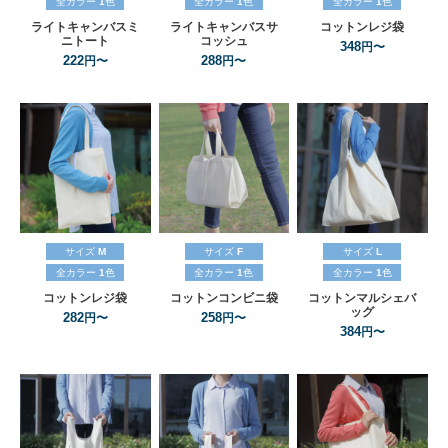
全カラー
1
色
全カラー
1
色
全カラー
1
色
ライトキャンバスミ
ライトキャンバスサ
コットンレジ袋
ニトート
コッシュ
348
円〜
222
288
円〜
円〜
サイズ
M
サイズ
F
サイズ
L
全カラー
1
色
全カラー
1
色
全カラー
1
色
コットンレジ袋
コットンコンビニ袋
コットンマルシェバ
ッグ
282
258
円〜
円〜
384
円〜