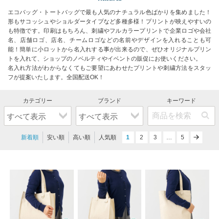
エコバッグ・トートバッグで最も人気のナチュラル色ばかりを集めました！
形もサコッシュやショルダータイプなど多種多様！プリントが映えやすいの
も特徴です。印刷はもちろん、刺繍やフルカラープリントで企業ロゴや会社
名、店舗ロゴ、店名、チームロゴなどの名前やデザインを入れることも可
能！簡単に小ロットから名入れする事が出来るので、ぜひオリジナルプリン
トを入れて、ショップのノベルティやイベントの販促にお使いください。
名入れ方法がわからなくてもご要望にあわせたプリントや刺繍方法をスタッ
フが提案いたします。全国配送OK！
新着順
安い順
高い順
人気順
1
2
3
…
next
5