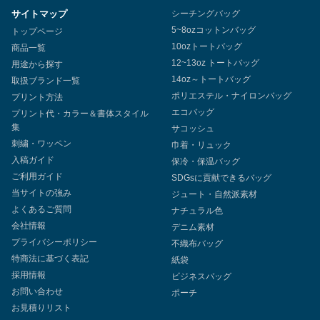
サイトマップ
シーチングバッグ
5~8ozコットンバッグ
トップページ
10ozトートバッグ
商品一覧
12~13oz トートバッグ
用途から探す
14oz～トートバッグ
取扱ブランド一覧
ポリエステル・ナイロンバッグ
プリント方法
エコバッグ
プリント代・カラー＆書体スタイル
集
サコッシュ
刺繍・ワッペン
巾着・リュック
入稿ガイド
保冷・保温バッグ
ご利用ガイド
SDGsに貢献できるバッグ
当サイトの強み
ジュート・自然派素材
よくあるご質問
ナチュラル色
会社情報
デニム素材
プライバシーポリシー
不織布バッグ
特商法に基づく表記
紙袋
採用情報
ビジネスバッグ
お問い合わせ
ポーチ
お見積りリスト