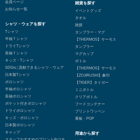
会員ページ
雑貨を探す
お知らせ一覧
イベントグッズ
タオル
シャツ・ウェアを探す
雑貨
Tシャツ
タンブラー・マグ
半袖Ｔシャツ
【THERMOS】サーモス
ドライTシャツ
タンブラー
長袖Ｔシャツ
マグカップ
キッズ・Tシャツ
ボトル
SDGsに貢献できるシャツ・ウェア
【THERMOS】サーモス
日本製Tシャツ
【ZOJIRUSHI】象印
ポロシャツ
【TIGER】タイガー
半袖ポロシャツ
ミニボトル
長袖ポロシャツ
クリアボトル
ポケット付きポロシャツ
フードコンテナー
ドライポロシャツ
プリントワッペン
キッズ・ポロシャツ
看板・POP
日本製ポロシャツ
キャップ
用途から探す
スタッフおすすめのプリント向けキ