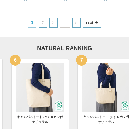
1
2
3
…
5
next
NATURAL RANKING
ストート
Ｄカン付
キャンバスボックストートループ付
キャンバ
（Ｓ）
ナチュラル
ナチュラル