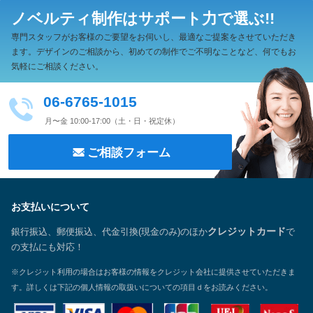
ノベルティ制作は
サポート力で選ぶ!!
専門スタッフがお客様のご要望をお伺いし、最適なご提案をさせていただき
ます。
デザインのご相談から、初めての制作でご不明なことなど、何でもお
気軽にご相談ください。
06-6765-1015
月〜金 10:00-17:00（土・日・祝定休）
ご相談フォーム
お支払いについて
銀行振込、郵便振込、代金引換(現金のみ)のほか
クレジットカード
で
の支払にも対応！
※クレジット利用の場合はお客様の情報をクレジット会社に提供させていただきま
す。詳しくは下記の個人情報の取扱いについての項目ｄをお読みください。