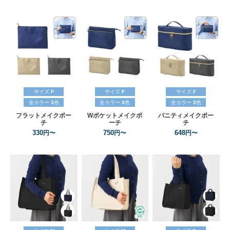
サイズ
F
サイズ
F
サイズ
F
全カラー
3
色
全カラー
3
色
全カラー
3
色
フラットメイクポー
Wポケットメイクポ
バニティメイクポー
チ
ーチ
チ
330
750
648
円〜
円〜
円〜