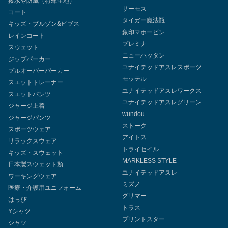
撥水や防風（特殊生地）
サーモス
コート
タイガー魔法瓶
キッズ・ブルゾン&ビブス
象印マホービン
レインコート
プレミナ
スウェット
ニューハッタン
ジップパーカー
ユナイテッドアスレスポーツ
プルオーバーパーカー
モッテル
スエットトレーナー
ユナイテッドアスレワークス
スエットパンツ
ユナイテッドアスレグリーン
ジャージ上着
wundou
ジャージパンツ
ストーク
スポーツウェア
アイトス
リラックスウェア
トライセイル
キッズ・スウェット
MARKLESS STYLE
日本製スウェット類
ユナイテッドアスレ
ワーキングウェア
ミズノ
医療・介護用ユニフォーム
グリマー
はっぴ
トラス
Yシャツ
プリントスター
シャツ