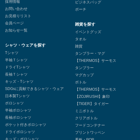
採用情報
ビジネスバッグ
お問い合わせ
ポーチ
お見積りリスト
会員ページ
雑貨を探す
お知らせ一覧
イベントグッズ
タオル
シャツ・ウェアを探す
雑貨
Tシャツ
タンブラー・マグ
半袖Ｔシャツ
【THERMOS】サーモス
ドライTシャツ
タンブラー
長袖Ｔシャツ
マグカップ
キッズ・Tシャツ
ボトル
SDGsに貢献できるシャツ・ウェア
【THERMOS】サーモス
日本製Tシャツ
【ZOJIRUSHI】象印
ポロシャツ
【TIGER】タイガー
半袖ポロシャツ
ミニボトル
長袖ポロシャツ
クリアボトル
ポケット付きポロシャツ
フードコンテナー
ドライポロシャツ
プリントワッペン
キッズ・ポロシャツ
看板・POP