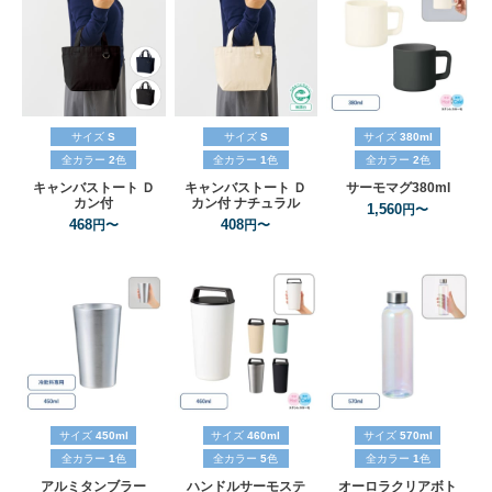
サイズ
S
サイズ
S
サイズ
380ml
全カラー
2
色
全カラー
1
色
全カラー
2
色
キャンバストート
Ｄ
キャンバストート
Ｄ
サーモマグ380ml
カン付
カン付
ナチュラル
1,560
円〜
468
408
円〜
円〜
サイズ
450ml
サイズ
460ml
サイズ
570ml
全カラー
1
色
全カラー
5
色
全カラー
1
色
アルミタンブラー
ハンドルサーモステ
オーロラクリアボト