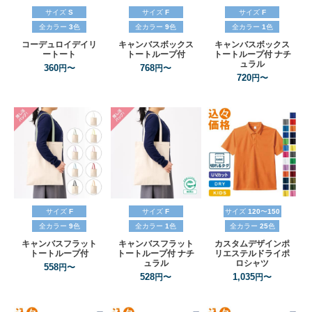
サイズ
S
サイズ
F
サイズ
F
全カラー
3
色
全カラー
9
色
全カラー
1
色
コーデュロイデイリ
キャンバスボックス
キャンバスボックス
ートート
トートループ付
トートループ付
ナチ
ュラル
360
768
円〜
円〜
720
円〜
サイズ
F
サイズ
F
サイズ
120
〜
150
全カラー
9
色
全カラー
1
色
全カラー
25
色
キャンバスフラット
キャンバスフラット
カスタムデザインポ
トートループ付
トートループ付
ナチ
リエステルドライポ
ュラル
ロシャツ
558
円〜
528
1,035
円〜
円〜