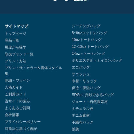
サイトマップ
シーチングバッグ
5~8ozコットンバッグ
トップページ
10ozトートバッグ
商品一覧
12~13oz トートバッグ
用途から探す
14oz～トートバッグ
取扱ブランド一覧
ポリエステル・ナイロンバッグ
プリント方法
エコバッグ
プリント代・カラー＆書体スタイル
集
サコッシュ
刺繍・ワッペン
巾着・リュック
入稿ガイド
保冷・保温バッグ
ご利用ガイド
SDGsに貢献できるバッグ
当サイトの強み
ジュート・自然派素材
よくあるご質問
ナチュラル色
会社情報
デニム素材
プライバシーポリシー
不織布バッグ
特商法に基づく表記
紙袋