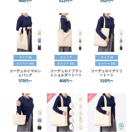
468
612
552
円〜
円〜
円〜
サイズ
M
サイズ
F
サイズ
M
全カラー
3
色
全カラー
3
色
全カラー
3
色
コーデュロイマルシ
コーデュロイフラッ
コーデュロイデイリ
ェバッグ
トショルダートート
ートート
570
468
510
円〜
円〜
円〜