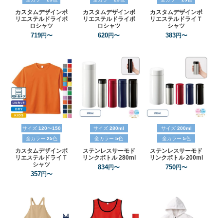
カスタムデザインポ
カスタムデザインポ
カスタムデザインポ
リエステルドライポ
リエステルドライポ
リエステルドライＴ
ロシャツ
ロシャツ
シャツ
719
620
383
円〜
円〜
円〜
サイズ
120
〜
150
サイズ
280ml
サイズ
200ml
全カラー
25
色
全カラー
5
色
全カラー
5
色
カスタムデザインポ
ステンレスサーモド
ステンレスサーモド
リエステルドライＴ
リンクボトル
280ml
リンクボトル
200ml
シャツ
834
750
円〜
円〜
357
円〜