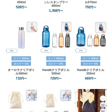
450ml
ンレスタンブラー
ル570ml
460ml
528
792
円〜
円〜
1,368
円〜
サイズ
360ml
サイズ
500ml
サイズ
350ml
全カラー
1
色
全カラー
4
色
全カラー
4
色
オーロラクリアボト
Handitクリアボトル
Handitクリアボトル
ル360ml
500ml
350ml
732
720
660
円〜
円〜
円〜