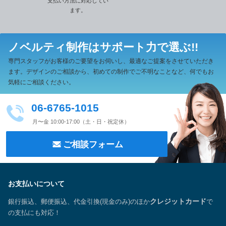
支払い方法に対応してい
ます。
ノベルティ制作は
サポート力で選ぶ!!
専門スタッフがお客様のご要望をお伺いし、最適なご提案をさせていただき
ます。
デザインのご相談から、初めての制作でご不明なことなど、何でもお
気軽にご相談ください。
06-6765-1015
月〜金 10:00-17:00（土・日・祝定休）
ご相談フォーム
お支払いについて
銀行振込、郵便振込、代金引換(現金のみ)のほか
クレジットカード
で
の支払にも対応！