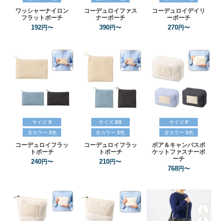
ワッシャーナイロン
コーデュロイファス
コーデュロイデイリ
フラットポーチ
ナーポーチ
ーポーチ
192
390
270
円〜
円〜
円〜
サイズ
S
サイズ
SS
サイズ
F
全カラー
3
色
全カラー
3
色
全カラー
3
色
コーデュロイフラッ
コーデュロイフラッ
ボア＆キャンバスポ
トポーチ
トポーチ
ケットファスナーポ
ーチ
240
210
円〜
円〜
768
円〜