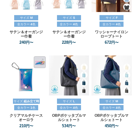
サイズ
M
サイズ
S
サイズ
F
全カラー
4
色
全カラー
4
色
全カラー
4
色
サテン＆オーガンジ
サテン＆オーガンジ
ワッシャーナイロン
ー巾着
ー巾着
ロープトート
240
228
672
円〜
円〜
円〜
サイズ
組み立て時
サイズ
L
サイズ
M
全カラー
1
色
全カラー
4
色
全カラー
4
色
クリアマルチケース
OBPポケッタブルマ
OBPポケッタブルマ
オーロラ
ルシェトート
ルシェトート
210
534
450
円〜
円〜
円〜