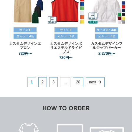
サイズ
F
サイズ
F
サイズ
S
〜
4XL
全カラー
4
色
全カラー
6
色
全カラー
9
色
カスタムデザインエ
カスタムデザインポ
カスタムデザインフ
プロン
リエステルドライビ
ルジップパーカー
ブス
720
2,270
円〜
円〜
720
円〜
1
2
3
…
20
next
HOW TO ORDER