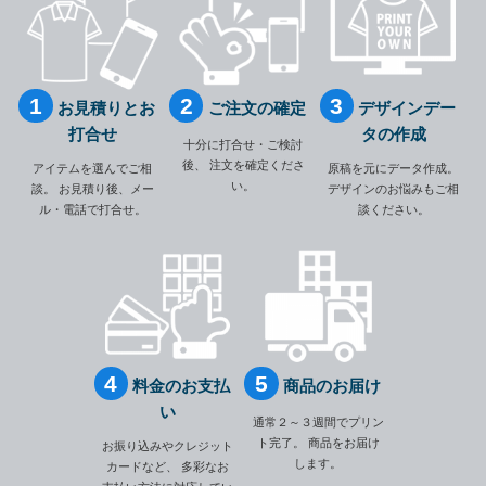
お見積りとお
ご注文の確定
デザインデー
打合せ
タの作成
十分に打合せ・ご検討
後、
注文を確定くださ
アイテムを選んでご相
原稿を元にデータ作成。
い。
談。
お見積り後、メー
デザインのお悩みもご相
ル・電話で打合せ。
談ください。
料金のお支払
商品のお届け
い
通常２～３週間でプリン
ト完了。
商品をお届け
お振り込みやクレジット
します。
カードなど、
多彩なお