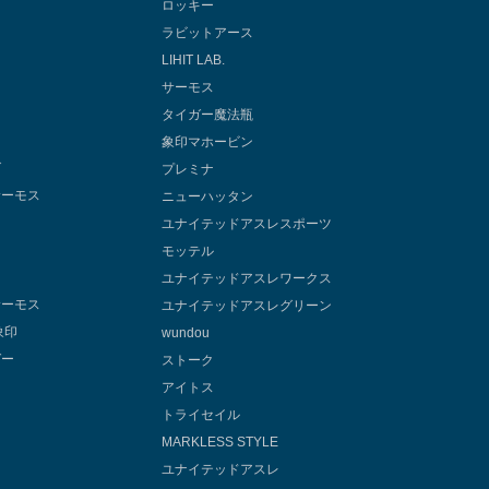
ロッキー
ラビットアース
LIHIT LAB.
サーモス
タイガー魔法瓶
象印マホービン
グ
プレミナ
サーモス
ニューハッタン
ユナイテッドアスレスポーツ
モッテル
ユナイテッドアスレワークス
サーモス
ユナイテッドアスレグリーン
象印
wundou
ガー
ストーク
アイトス
トライセイル
ー
MARKLESS STYLE
ン
ユナイテッドアスレ