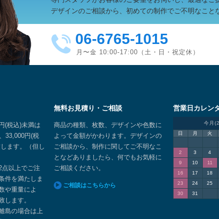
デザインのご相談から、初めての制作でご不明なこと
06-6765-1015
月〜金 10:00-17:00（土・日・祝定休）
無料お見積り・ご相談
営業日カレン
今月(
0円(税込)未満は
商品の種類、枚数、デザインや色数に
日
月
火
、33,000円(税
よって金額がかわります。デザインの
致します。（但し
ご相談から、制作に関してご不明なこ
2
3
4
）
となどありましたら、何でもお気軽に
9
10
11
2点以上でご注
ご相談ください。
16
17
18
条件を満たしま
23
24
25
ご相談はこちらから
数や重量によ
30
31
致します。
離島の場合は上