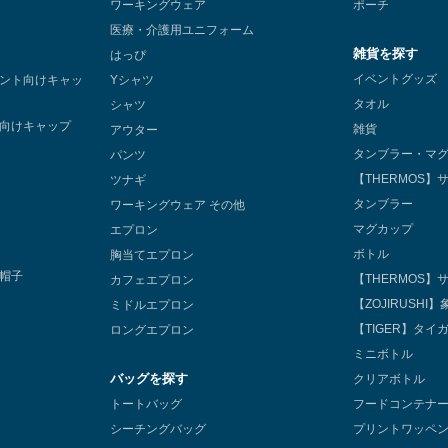
ワーキングウェア
ポーチ
医療・介護用ユニフォーム
雑貨を探す
はっぴ
イベントグッズ
ント向けキャッ
Yシャツ
タオル
シャツ
向けキャップ
雑貨
アウター
タンブラー・マ
パンツ
【THERMOS】
ツナギ
タンブラー
ワーキングウェア その他
マグカップ
エプロン
ボトル
胸当てエプロン
帽子
【THERMOS】
カフェエプロン
【ZOJIRUSHI】
ミドルエプロン
【TIGER】タイ
ロングエプロン
ミニボトル
バッグを探す
クリアボトル
トートバッグ
フードコンテナ
シーチングバッグ
プリントワッペ