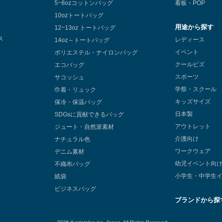
5~8ozコットンバッグ
看板・POP
10ozトートバッグ
用途から探す
12~13oz トートバッグ
ス
レディース
14oz～トートバッグ
イベント
ポリエステル・ナイロンバッグ
クールビズ
エコバッグ
スポーツ
サコッシュ
学祭・スクール
巾着・リュック
キッズサイズ
保冷・保温バッグ
日本製
SDGsに貢献できるバッグ
アウトレット
ジュート・自然派素材
介護向け
ナチュラル色
ワークウェア
デニム素材
幼児イベント向
不織布バッグ
小学生・中学生
紙袋
ビジネスバッグ
ブランドから探