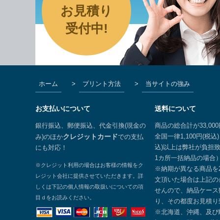
お見積り
受付中!
ホーム
>
プリント方法
>
当サイトの強み
お支払いについて
送料について
銀行振込、郵便振込、代金引換(現金の
商品の総合計が33,00
全国一律1,100円(税込)
み)のほか
クレジットカード
での支払
込)以上は弊社が負担
にも対応！
1カ所一括納品の場合
※クレジット利用の場合はお客様の情報をク
※納期が異なる商品を
レジット会社に提供させていただきます。詳
文頂いた場合は上記の
しくは下記の個人情報の取扱いについての項
せんので、納品ケース
目ｄをお読みください。
り、その都度お見積り
※北海道、沖縄、及び