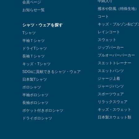
中綿入り
会員ページ
撥水や防風（特殊生地）
お知らせ一覧
コート
キッズ・ブルゾン&ビブ
シャツ・ウェアを探す
レインコート
Tシャツ
スウェット
半袖Ｔシャツ
ジップパーカー
ドライTシャツ
プルオーバーパーカー
長袖Ｔシャツ
スエットトレーナー
キッズ・Tシャツ
スエットパンツ
SDGsに貢献できるシャツ・ウェア
ジャージ上着
日本製Tシャツ
ジャージパンツ
ポロシャツ
スポーツウェア
半袖ポロシャツ
リラックスウェア
長袖ポロシャツ
キッズ・スウェット
ポケット付きポロシャツ
日本製スウェット類
ドライポロシャツ