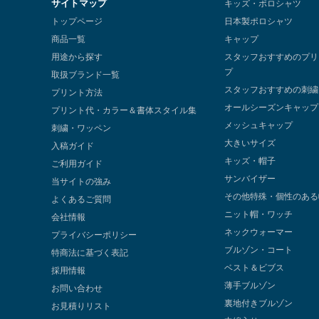
サイトマップ
キッズ・ポロシャツ
トップページ
日本製ポロシャツ
商品一覧
キャップ
用途から探す
スタッフおすすめのプリ
プ
取扱ブランド一覧
スタッフおすすめの刺繍
プリント方法
オールシーズンキャップ
プリント代・カラー＆書体スタイル集
メッシュキャップ
刺繍・ワッペン
大きいサイズ
入稿ガイド
キッズ・帽子
ご利用ガイド
サンバイザー
当サイトの強み
その他特殊・個性のある
よくあるご質問
ニット帽・ワッチ
会社情報
ネックウォーマー
プライバシーポリシー
ブルゾン・コート
特商法に基づく表記
ベスト＆ビブス
採用情報
薄手ブルゾン
お問い合わせ
裏地付きブルゾン
お見積りリスト