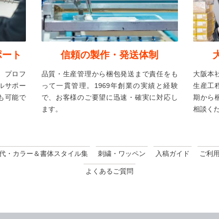
ポート
信頼の製作・発送体制
、プロフ
品質・生産管理から梱包発送まで責任をも
大阪本
ルサポー
って一貫管理。1969年創業の実績と経験
生産工
も可能で
で、お客様のご要望に迅速・確実に対応し
期から
ます。
相談く
代・カラー＆書体スタイル集
刺繍・ワッペン
入稿ガイド
ご利
よくあるご質問