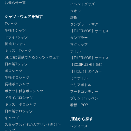
お知らせ一覧
イベントグッズ
タオル
シャツ・ウェアを探す
雑貨
Tシャツ
タンブラー・マグ
半袖Ｔシャツ
【THERMOS】サーモス
ドライTシャツ
タンブラー
長袖Ｔシャツ
マグカップ
キッズ・Tシャツ
ボトル
SDGsに貢献できるシャツ・ウェア
【THERMOS】サーモス
日本製Tシャツ
【ZOJIRUSHI】象印
ポロシャツ
【TIGER】タイガー
半袖ポロシャツ
ミニボトル
長袖ポロシャツ
クリアボトル
ポケット付きポロシャツ
フードコンテナー
ドライポロシャツ
プリントワッペン
キッズ・ポロシャツ
看板・POP
日本製ポロシャツ
キャップ
用途から探す
スタッフおすすめのプリント向けキ
レディース
ャップ