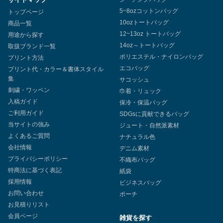
5~8ozコットンバッグ
トップページ
10ozトートバッグ
商品一覧
12~13oz トートバッグ
用途から探す
14oz～トートバッグ
取扱ブランド一覧
ポリエステル・ナイロンバッグ
プリント方法
エコバッグ
プリント代・カラー＆書体スタイル
集
サコッシュ
刺繍・ワッペン
巾着・リュック
入稿ガイド
保冷・保温バッグ
ご利用ガイド
SDGsに貢献できるバッグ
当サイトの強み
ジュート・自然派素材
よくあるご質問
ナチュラル色
会社情報
デニム素材
プライバシーポリシー
不織布バッグ
特商法に基づく表記
紙袋
採用情報
ビジネスバッグ
お問い合わせ
ポーチ
お見積りリスト
会員ページ
雑貨を探す