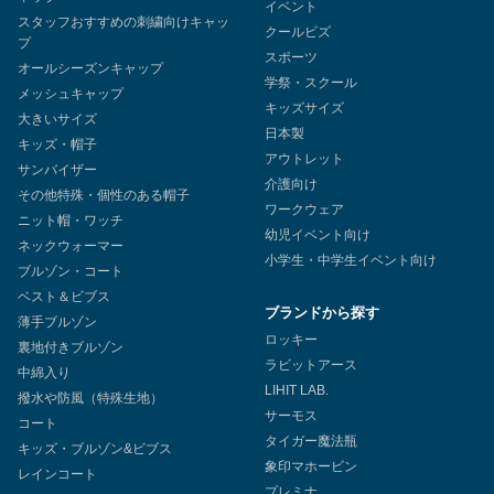
イベント
スタッフおすすめの刺繍向けキャッ
クールビズ
プ
スポーツ
オールシーズンキャップ
学祭・スクール
メッシュキャップ
キッズサイズ
大きいサイズ
日本製
キッズ・帽子
アウトレット
サンバイザー
介護向け
その他特殊・個性のある帽子
ワークウェア
ニット帽・ワッチ
幼児イベント向け
ネックウォーマー
小学生・中学生イベント向け
ブルゾン・コート
ベスト＆ビブス
ブランドから探す
薄手ブルゾン
ロッキー
裏地付きブルゾン
ラビットアース
中綿入り
LIHIT LAB.
撥水や防風（特殊生地）
サーモス
コート
タイガー魔法瓶
キッズ・ブルゾン&ビブス
象印マホービン
レインコート
プレミナ