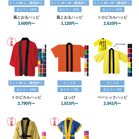
サイズ
M
〜
L（蛍光ｶﾗｰ）
サイズ
JF
〜
JF（蛍光ｶﾗｰ）
サイズ
JF
〜
JF（蛍光ｶﾗｰ）
全カラー
12
色
全カラー
12
色
全カラー
15
色
風とおるハッピ
風とおるハッピ
トロピカルハッピ
3,600
3,120
2,610
円〜
円〜
円〜
サイズ
M
〜
L（蛍光ｶﾗｰ）
サイズ
F
サイズ
F
全カラー
15
色
全カラー
7
色
全カラー
7
色
トロピカルハッピ
はっぴ
ベーシックハッピ
2,790
1,815
2,041
円〜
円〜
円〜