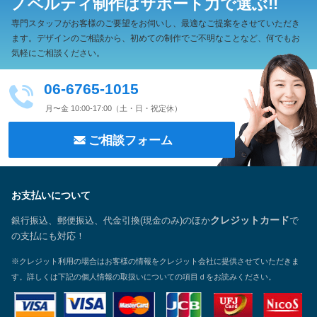
ノベルティ制作は
サポート力で選ぶ!!
専門スタッフがお客様のご要望をお伺いし、最適なご提案をさせていただき
ます。
デザインのご相談から、初めての制作でご不明なことなど、何でもお
気軽にご相談ください。
06-6765-1015
月〜金 10:00-17:00（土・日・祝定休）
ご相談フォーム
お支払いについて
銀行振込、郵便振込、代金引換(現金のみ)のほか
クレジットカード
で
の支払にも対応！
※クレジット利用の場合はお客様の情報をクレジット会社に提供させていただきま
す。詳しくは下記の個人情報の取扱いについての項目ｄをお読みください。