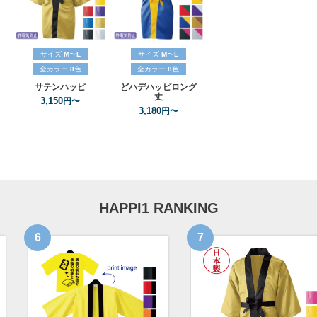
サイズ
M
〜
L
サイズ
M
〜
L
全カラー
8
色
全カラー
8
色
サテンハッピ
どハデハッピ
ロング
丈
3,150
円〜
3,180
円〜
HAPPI1 RANKING