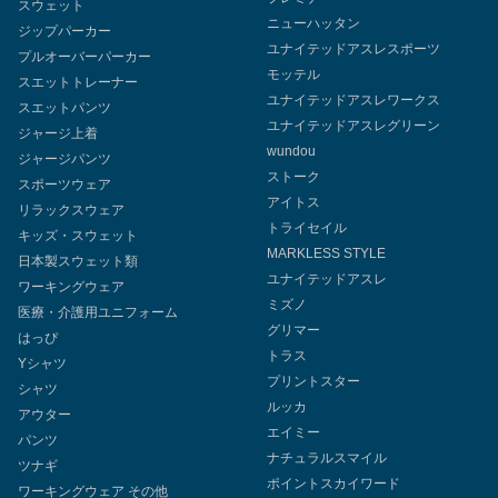
スウェット
ニューハッタン
ジップパーカー
ユナイテッドアスレスポーツ
プルオーバーパーカー
モッテル
スエットトレーナー
ユナイテッドアスレワークス
スエットパンツ
ユナイテッドアスレグリーン
ジャージ上着
wundou
ジャージパンツ
ストーク
スポーツウェア
アイトス
リラックスウェア
トライセイル
キッズ・スウェット
MARKLESS STYLE
日本製スウェット類
ユナイテッドアスレ
ワーキングウェア
ミズノ
医療・介護用ユニフォーム
グリマー
はっぴ
トラス
Yシャツ
プリントスター
シャツ
ルッカ
アウター
エイミー
パンツ
ナチュラルスマイル
ツナギ
ポイントスカイワード
ワーキングウェア その他