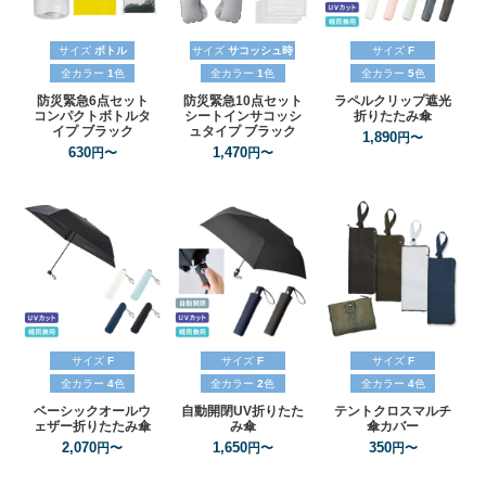
サイズ
ボトル
サイズ
サコッシュ時
サイズ
F
全カラー
1
色
全カラー
1
色
全カラー
5
色
防災緊急6点セット
防災緊急10点セット
ラペルクリップ遮光
コンパクトボトルタ
シートインサコッシ
折りたたみ傘
イプ
ブラック
ュタイプ
ブラック
1,890
円〜
630
1,470
円〜
円〜
サイズ
F
サイズ
F
サイズ
F
全カラー
4
色
全カラー
2
色
全カラー
4
色
ベーシックオールウ
自動開閉UV折りたた
テントクロスマルチ
ェザー折りたたみ傘
み傘
傘カバー
2,070
1,650
350
円〜
円〜
円〜