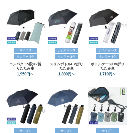
サイズ
F
サイズ
ケース
サイズ
ケース
全カラー
4
色
全カラー
2
色
全カラー
2
色
コンパクト5段UV折
スリムボトルUV折り
ボトルケースUV折り
りたたみ傘
たたみ傘
たたみ傘
1,950
1,890
1,710
円〜
円〜
円〜
サイズ
F
サイズ
F
サイズ
F