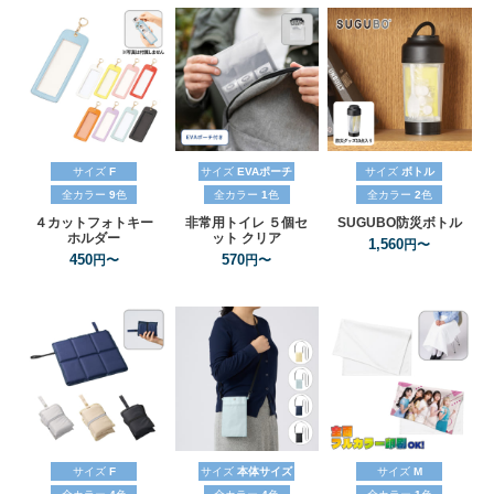
サイズ
F
サイズ
EVAポーチ
サイズ
ボトル
全カラー
9
色
全カラー
1
色
全カラー
2
色
４カットフォトキー
非常用トイレ
５個セ
SUGUBO防災ボトル
ホルダー
ット
クリア
1,560
円〜
450
570
円〜
円〜
サイズ
F
サイズ
本体サイズ
サイズ
M