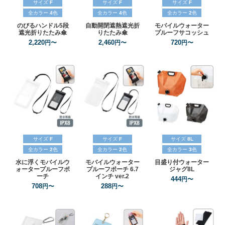
サイズ
F
サイズ
F
サイズ
F
全カラー
4
色
全カラー
4
色
全カラー
2
色
のびるハンドル5段
自動開閉遮熱遮光折
モバイルウォーター
遮光折りたたみ傘
りたたみ傘
プルーフサコッシュ
2,220
2,460
720
円〜
円〜
円〜
サイズ
F
サイズ
F
サイズ
8L
全カラー
2
色
全カラー
2
色
全カラー
3
色
水に浮くモバイルウ
モバイルウォーター
目盛り付ウォーター
ォータープルーフポ
プルーフポーチ
6.7
ジャグ8L
ーチ
インチ
ver.2
444
円〜
708
288
円〜
円〜