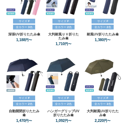
サイズ
F
サイズ
F
サイズ
F
全カラー
3
色
全カラー
2
色
全カラー
2
色
深張UV折りたたみ傘
大判耐風ＵＶ折りた
耐風UV折りたたみ傘
たみ傘
1,188
1,380
円〜
円〜
1,710
円〜
サイズ
F
サイズ
F
サイズ
F
全カラー
2
色
全カラー
2
色
全カラー
3
色
自動開閉折りたたみ
ハンガーグリップUV
大判耐風UV折りたた
傘
折りたたみ傘
み傘
1,470
1,092
2,220
円〜
円〜
円〜