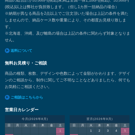
商品の総合計が33,000円(税込)未満は全国一律1,100円(税込)、33,000円
(税込)以上は弊社が負担致します。（但し1カ所一括納品の場合）
※納期が異なる商品を2点以上でご注文頂いた場合は上記の条件を満た
しませんので、納品ケース数や重量により、その都度お見積り致しま
す。
※北海道、沖縄、及び離島の場合は上記の条件に関わらず対象となりま
せん。
送料について
無料お見積り・ご相談
商品の種類、枚数、デザインや色数によって金額がかわります。デザイ
ンのご相談から、制作に関してご不明なことなどありましたら、何でも
お気軽にご相談ください。
ご相談はこちらから
営業日カレンダー
今月(2026年8月)
翌月(2026年9月)
日
月
火
水
木
金
土
日
月
火
水
木
金
土
1
1
2
3
4
5