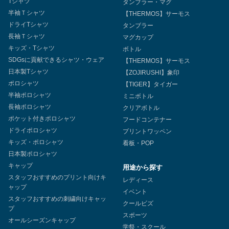
Tシャツ
タンブラー・マグ
半袖Ｔシャツ
【THERMOS】サーモス
ドライTシャツ
タンブラー
長袖Ｔシャツ
マグカップ
キッズ・Tシャツ
ボトル
SDGsに貢献できるシャツ・ウェア
【THERMOS】サーモス
日本製Tシャツ
【ZOJIRUSHI】象印
ポロシャツ
【TIGER】タイガー
半袖ポロシャツ
ミニボトル
長袖ポロシャツ
クリアボトル
ポケット付きポロシャツ
フードコンテナー
ドライポロシャツ
プリントワッペン
キッズ・ポロシャツ
看板・POP
日本製ポロシャツ
キャップ
用途から探す
スタッフおすすめのプリント向けキ
レディース
ャップ
イベント
スタッフおすすめの刺繍向けキャッ
クールビズ
プ
スポーツ
オールシーズンキャップ
学祭・スクール