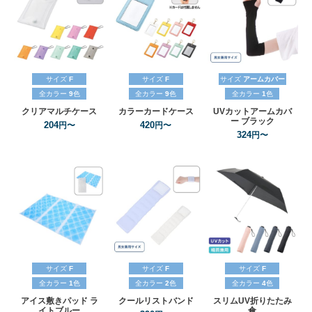
サイズ
F
サイズ
F
サイズ
アームカバー
全カラー
9
色
全カラー
9
色
全カラー
1
色
クリアマルチケース
カラーカードケース
UVカットアームカバ
ー
ブラック
204
420
円〜
円〜
324
円〜
サイズ
F
サイズ
F
サイズ
F
全カラー
1
色
全カラー
2
色
全カラー
4
色
アイス敷きパッド
ラ
クールリストバンド
スリムUV折りたたみ
イトブルー
傘