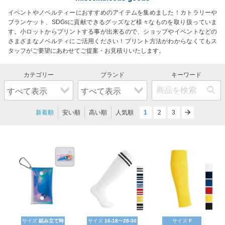
イベントやノベルティーにおすすめのアイテムを集めました！カトラリーや
ブランケット、SDGsに貢献できるグッズなど様々なものを取り扱っていま
す。小ロットからプリントする事が出来るので、ショップやイベントなどの
さまざまなノベルティにご活用ください！プリント方法がわからなくてもス
タッフがご要望にあわせてご提案・お見積りいたします。
新着順
安い順
高い順
人気順
1
next
2
3
サイズ
組み立て時
サイズ
16-18
〜
28-30
サイズ
F