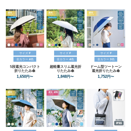
サイズ
F
サイズ
F
サイズ
F
全カラー
4
色
全カラー
4
色
全カラー
3
色
5段遮光コンパクト
超軽量スリム遮光折
ドーム型ツートーン
折りたたみ傘
りたたみ傘
遮光折りたたみ傘
1,650
1,848
1,752
円〜
円〜
円〜