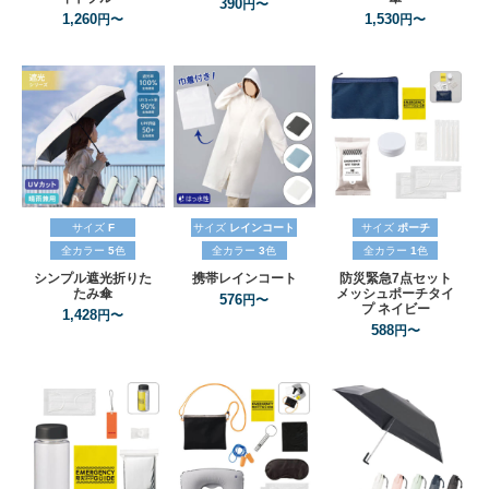
390
円〜
1,260
1,530
円〜
円〜
サイズ
F
サイズ
レインコート
サイズ
ポーチ
全カラー
5
色
全カラー
3
色
全カラー
1
色
シンプル遮光折りた
携帯レインコート
防災緊急7点セット
たみ傘
メッシュポーチタイ
576
円〜
プ
ネイビー
1,428
円〜
588
円〜