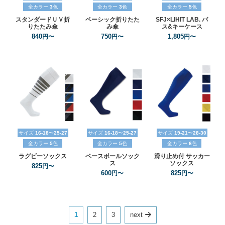
全カラー
3
色
全カラー
3
色
全カラー
5
色
スタンダードＵＶ折
ベーシック折りたた
SFJ×LIHIT
LAB.
パ
りたたみ傘
み傘
ス&キーケース
840
750
1,805
円〜
円〜
円〜
サイズ
16-18
〜
25-27
サイズ
16-18
〜
25-27
サイズ
19-21
〜
28-30
全カラー
5
色
全カラー
5
色
全カラー
6
色
ラグビーソックス
ベースボールソック
滑り止め付
サッカー
ス
ソックス
825
円〜
600
825
円〜
円〜
1
2
3
next