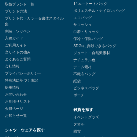
14oz～トートバッグ
取扱ブランド一覧
ポリエステル・ナイロンバッグ
プリント方法
エコバッグ
プリント代・カラー＆書体スタイル
集
サコッシュ
刺繍・ワッペン
巾着・リュック
入稿ガイド
保冷・保温バッグ
ご利用ガイド
SDGsに貢献できるバッグ
当サイトの強み
ジュート・自然派素材
よくあるご質問
ナチュラル色
会社情報
デニム素材
プライバシーポリシー
不織布バッグ
特商法に基づく表記
紙袋
採用情報
ビジネスバッグ
お問い合わせ
ポーチ
お見積りリスト
会員ページ
雑貨を探す
お知らせ一覧
イベントグッズ
タオル
シャツ・ウェアを探す
雑貨