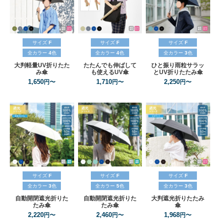
サイズ
F
サイズ
F
サイズ
F
全カラー
4
色
全カラー
4
色
全カラー
3
色
大判軽量UV折りたた
たたんでも伸ばして
ひと振り雨粒サラッ
み傘
も使えるUV傘
とUV折りたたみ傘
1,650
1,710
2,250
円〜
円〜
円〜
サイズ
F
サイズ
F
サイズ
F
全カラー
3
色
全カラー
5
色
全カラー
3
色
自動開閉遮光折りた
自動開閉遮光折りた
大判遮光折りたたみ
たみ傘
たみ傘
傘
2,220
2,460
1,968
円〜
円〜
円〜