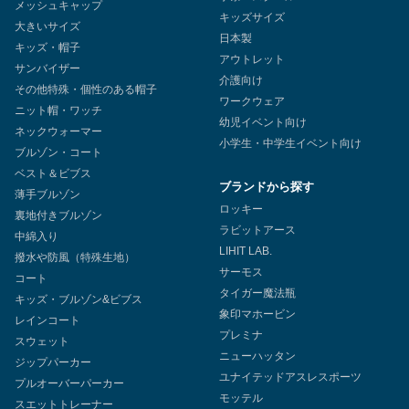
メッシュキャップ
キッズサイズ
大きいサイズ
日本製
キッズ・帽子
アウトレット
サンバイザー
介護向け
その他特殊・個性のある帽子
ワークウェア
ニット帽・ワッチ
幼児イベント向け
ネックウォーマー
小学生・中学生イベント向け
ブルゾン・コート
ベスト＆ビブス
ブランドから探す
薄手ブルゾン
ロッキー
裏地付きブルゾン
ラビットアース
中綿入り
LIHIT LAB.
撥水や防風（特殊生地）
サーモス
コート
タイガー魔法瓶
キッズ・ブルゾン&ビブス
象印マホービン
レインコート
プレミナ
スウェット
ニューハッタン
ジップパーカー
ユナイテッドアスレスポーツ
プルオーバーパーカー
モッテル
スエットトレーナー