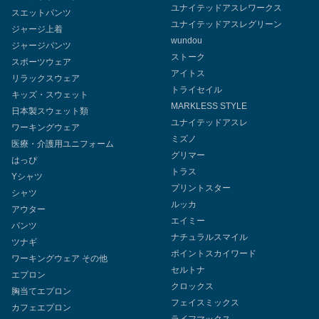
ユナイテッドアスレワークス
スエットパンツ
ユナイテッドアスレグリーン
ジャージ上着
wundou
ジャージパンツ
ストーク
スポーツウェア
アイトス
リラックスウェア
トライセイル
キッズ・スウェット
MARKLESS STYLE
日本製スウェット類
ユナイテッドアスレ
ワーキングウェア
ミズノ
医療・介護用ユニフォーム
グリマー
はっぴ
トラス
Yシャツ
プリントスター
シャツ
ルッカ
アウター
エイミー
パンツ
ナチュラルスマイル
ツナギ
ポイントスカイワード
ワーキングウェア その他
セルトナ
エプロン
クロックス
胸当てエプロン
フェイスミックス
カフェエプロン