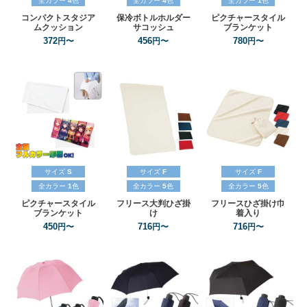
全カラー
4
色
全カラー
4
色
全カラー
1
色
コンパクトスタジア
保冷ボトルホルダー
ピクチャースタイル
ムクッション
サコッシュ
ブランケット
372
456
780
円〜
円〜
円〜
サイズ
S
サイズ
F
サイズ
F
全カラー
1
色
全カラー
5
色
全カラー
5
色
ピクチャースタイル
フリース大判ひざ掛
フリースひざ掛け巾
ブランケット
け
着入り
450
716
716
円〜
円〜
円〜