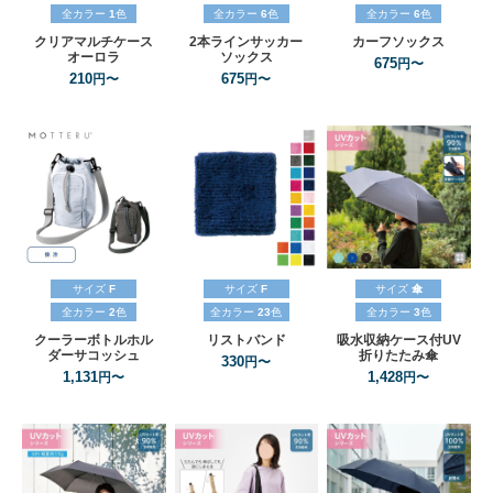
全カラー
1
色
全カラー
6
色
全カラー
6
色
クリアマルチケース
2本ラインサッカー
カーフソックス
オーロラ
ソックス
675
円〜
210
675
円〜
円〜
サイズ
F
サイズ
F
サイズ
傘
全カラー
2
色
全カラー
23
色
全カラー
3
色
クーラーボトルホル
リストバンド
吸水収納ケース付UV
ダーサコッシュ
折りたたみ傘
330
円〜
1,131
1,428
円〜
円〜