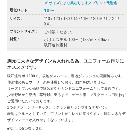
※ サイズにより異なります／プリント代別途
10〜
最低ロット
サイズ
110 / 120 / 130 / 140 / 150 / S / M / L / XL /
XXL
プリントサイズ
ご相談ください。
材質
ポリエステル 100%（135/㎡・3.9oz）
吸汗速乾素材
胸元に大きなデザインも入れれる為、ユニフォーム作りに
オススメです。
吸汗速乾ポリ100％、表地がスムース、裏地がメッシュの両面編みです。
伸縮性のあるウーリー糸を使用しており、動作を妨げません。
リーズナブルな価格で練習着やセカンドユニフォームとして最適です。
少年野球から部活、草野球に至るまで、ゲーム用・プラクティス用問わず
ご愛用いただいております。
2つボタンヘンリーネック、ラグラン袖とシンプルなデザイン。
表地はツルっとしていて、プリントがキレイに乗りやすく、胸に大きなデ
ザインマークが入れやすくなっています。
■襟元 ボタン数：２個