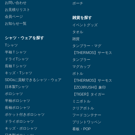
お問い合わせ
ポーチ
お見積りリスト
会員ページ
雑貨を探す
お知らせ一覧
イベントグッズ
タオル
シャツ・ウェアを探す
雑貨
Tシャツ
タンブラー・マグ
半袖Ｔシャツ
【THERMOS】サーモス
ドライTシャツ
タンブラー
長袖Ｔシャツ
マグカップ
キッズ・Tシャツ
ボトル
SDGsに貢献できるシャツ・ウェア
【THERMOS】サーモス
日本製Tシャツ
【ZOJIRUSHI】象印
ポロシャツ
【TIGER】タイガー
半袖ポロシャツ
ミニボトル
長袖ポロシャツ
クリアボトル
ポケット付きポロシャツ
フードコンテナー
ドライポロシャツ
プリントワッペン
キッズ・ポロシャツ
看板・POP