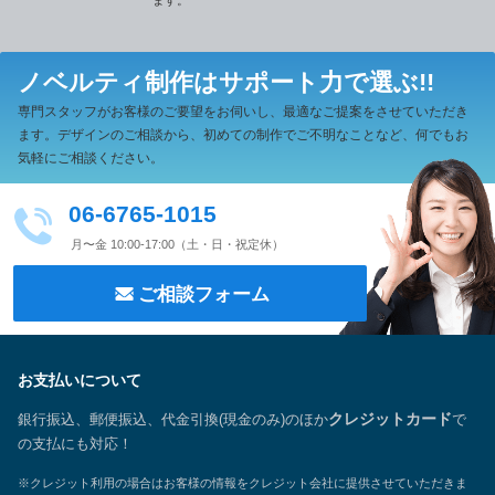
ます。
ノベルティ制作は
サポート力で選ぶ!!
専門スタッフがお客様のご要望をお伺いし、最適なご提案をさせていただき
ます。
デザインのご相談から、初めての制作でご不明なことなど、何でもお
気軽にご相談ください。
06-6765-1015
月〜金 10:00-17:00（土・日・祝定休）
ご相談フォーム
お支払いについて
銀行振込、郵便振込、代金引換(現金のみ)のほか
クレジットカード
で
の支払にも対応！
※クレジット利用の場合はお客様の情報をクレジット会社に提供させていただきま