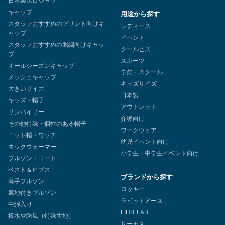
日本製ポロシャツ
キャップ
用途から探す
スタッフおすすめのプリント向けキ
レディース
ャップ
イベント
スタッフおすすめの刺繍向けキャッ
クールビズ
プ
スポーツ
オールシーズンキャップ
学祭・スクール
メッシュキャップ
キッズサイズ
大きいサイズ
日本製
キッズ・帽子
アウトレット
サンバイザー
介護向け
その他特殊・個性のある帽子
ワークウェア
ニット帽・ワッチ
幼児イベント向け
ネックウォーマー
小学生・中学生イベント向け
ブルゾン・コート
ベスト＆ビブス
ブランドから探す
薄手ブルゾン
ロッキー
裏地付きブルゾン
ラビットアース
中綿入り
LIHIT LAB.
撥水や防風（特殊生地）
サーモス