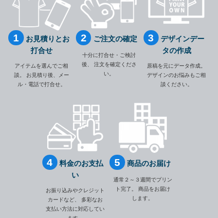
お見積りとお
ご注文の確定
デザインデー
打合せ
タの作成
十分に打合せ・ご検討
後、
注文を確定くださ
アイテムを選んでご相
原稿を元にデータ作成。
い。
談。
お見積り後、メー
デザインのお悩みもご相
ル・電話で打合せ。
談ください。
料金のお支払
商品のお届け
い
通常２～３週間でプリン
ト完了。
商品をお届け
お振り込みやクレジット
します。
カードなど、
多彩なお
支払い方法に対応してい