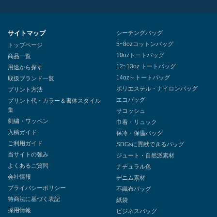
サイトマップ
シーチングバッグ
5~8ozコットンバッグ
トップページ
10ozトートバッグ
商品一覧
12~13oz トートバッグ
用途から探す
14oz～トートバッグ
取扱ブランド一覧
ポリエステル・ナイロンバッグ
プリント方法
エコバッグ
プリント代・カラー＆書体スタイル
集
サコッシュ
刺繍・ワッペン
巾着・リュック
入稿ガイド
保冷・保温バッグ
ご利用ガイド
SDGsに貢献できるバッグ
当サイトの強み
ジュート・自然派素材
よくあるご質問
ナチュラル色
会社情報
デニム素材
プライバシーポリシー
不織布バッグ
特商法に基づく表記
紙袋
採用情報
ビジネスバッグ