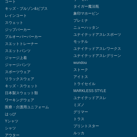
コート
タイガー魔法瓶
キッズ・ブルゾン&ビブス
象印マホービン
レインコート
プレミナ
スウェット
ニューハッタン
ジップパーカー
ユナイテッドアスレスポーツ
プルオーバーパーカー
モッテル
スエットトレーナー
ユナイテッドアスレワークス
スエットパンツ
ユナイテッドアスレグリーン
ジャージ上着
wundou
ジャージパンツ
ストーク
スポーツウェア
アイトス
リラックスウェア
トライセイル
キッズ・スウェット
MARKLESS STYLE
日本製スウェット類
ユナイテッドアスレ
ワーキングウェア
ミズノ
医療・介護用ユニフォーム
グリマー
はっぴ
トラス
Yシャツ
プリントスター
シャツ
ルッカ
アウター