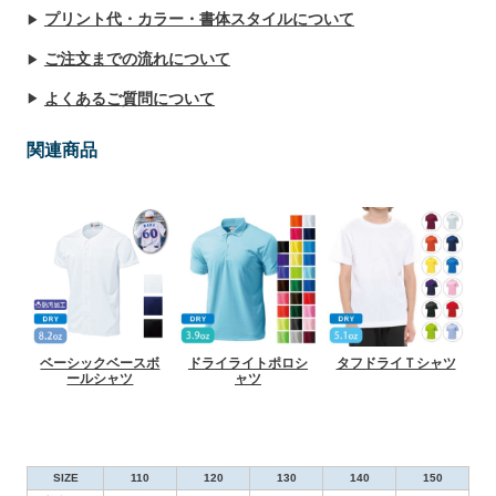
プリント代・カラー・書体スタイルについて
ご注文までの流れについて
よくあるご質問について
関連商品
ベーシックベースボ
ドライライトポロシ
タフドライＴシャツ
ールシャツ
ャツ
SIZE
110
120
130
140
150