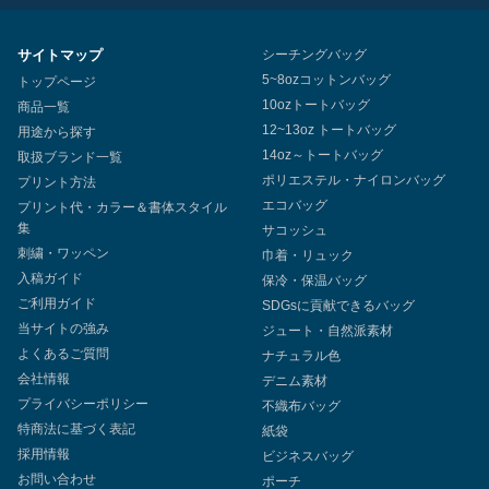
サイトマップ
シーチングバッグ
5~8ozコットンバッグ
トップページ
10ozトートバッグ
商品一覧
12~13oz トートバッグ
用途から探す
14oz～トートバッグ
取扱ブランド一覧
ポリエステル・ナイロンバッグ
プリント方法
エコバッグ
プリント代・カラー＆書体スタイル
集
サコッシュ
刺繍・ワッペン
巾着・リュック
入稿ガイド
保冷・保温バッグ
ご利用ガイド
SDGsに貢献できるバッグ
当サイトの強み
ジュート・自然派素材
よくあるご質問
ナチュラル色
会社情報
デニム素材
プライバシーポリシー
不織布バッグ
特商法に基づく表記
紙袋
採用情報
ビジネスバッグ
お問い合わせ
ポーチ