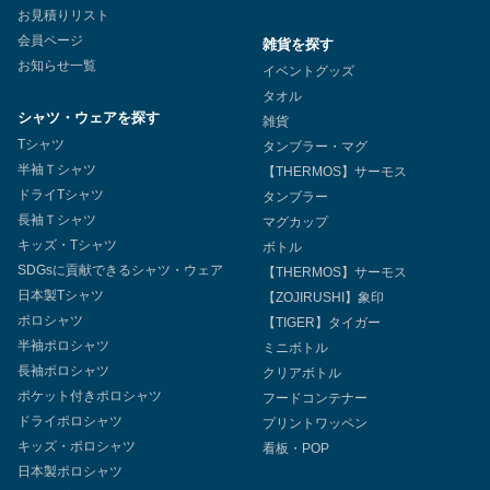
お見積りリスト
会員ページ
雑貨を探す
お知らせ一覧
イベントグッズ
タオル
シャツ・ウェアを探す
雑貨
Tシャツ
タンブラー・マグ
半袖Ｔシャツ
【THERMOS】サーモス
ドライTシャツ
タンブラー
長袖Ｔシャツ
マグカップ
キッズ・Tシャツ
ボトル
SDGsに貢献できるシャツ・ウェア
【THERMOS】サーモス
日本製Tシャツ
【ZOJIRUSHI】象印
ポロシャツ
【TIGER】タイガー
半袖ポロシャツ
ミニボトル
長袖ポロシャツ
クリアボトル
ポケット付きポロシャツ
フードコンテナー
ドライポロシャツ
プリントワッペン
キッズ・ポロシャツ
看板・POP
日本製ポロシャツ