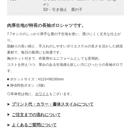
㎡）
32/－引き揃え 鹿の子
肉厚生地が特長の長袖ポロシャツです。
7.7オンスのしっかり厚手な鹿の子生地を使い、透けにくく丈夫な仕上が
り。
肌触りの良い綿と、手入れのしやすいポリエステルの良さを活かした綿混
素材で、毎日の着用にも快適です。
胸ポケット付きで、作業用やユニフォームとしても実用的。
コストを抑えつつ、厚みのある生地感も欲しい方にぴったりの長袖ポロで
す。
■ ポケットサイズ：H110×W100mm
■ 身頃同色ボタン（3個）
◎本体色は他に、
ホワイト
もございます。
プリント代・カラー・書体スタイルについて
ご注文までの流れについて
よくあるご質問について