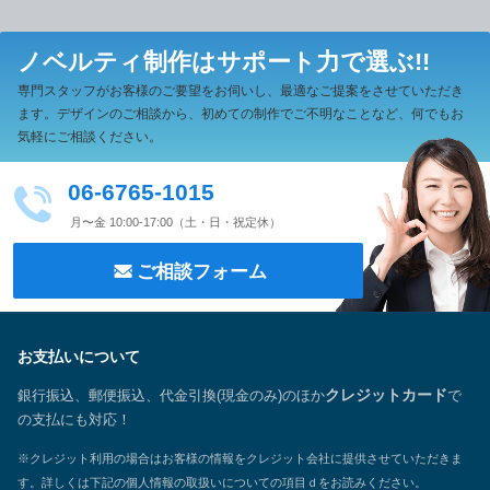
ノベルティ制作は
サポート力で選ぶ!!
専門スタッフがお客様のご要望をお伺いし、最適なご提案をさせていただき
ます。
デザインのご相談から、初めての制作でご不明なことなど、何でもお
気軽にご相談ください。
06-6765-1015
月〜金 10:00-17:00（土・日・祝定休）
ご相談フォーム
お支払いについて
銀行振込、郵便振込、代金引換(現金のみ)のほか
クレジットカード
で
の支払にも対応！
※クレジット利用の場合はお客様の情報をクレジット会社に提供させていただきま
す。詳しくは下記の個人情報の取扱いについての項目ｄをお読みください。