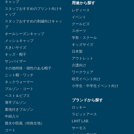
キャップ
用途から探す
スタッフおすすめのプリント向けキ
レディース
ャップ
イベント
スタッフおすすめの刺繍向けキャッ
クールビズ
プ
スポーツ
オールシーズンキャップ
学祭・スクール
メッシュキャップ
キッズサイズ
大きいサイズ
日本製
キッズ・帽子
アウトレット
サンバイザー
介護向け
その他特殊・個性のある帽子
ワークウェア
ニット帽・ワッチ
幼児イベント向け
ネックウォーマー
小学生・中学生イベント向け
ブルゾン・コート
ベスト＆ビブス
ブランドから探す
薄手ブルゾン
ロッキー
裏地付きブルゾン
ラビットアース
中綿入り
LIHIT LAB.
撥水や防風（特殊生地）
サーモス
コート