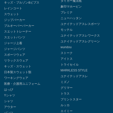
タイガー魔法瓶
キッズ・ブルゾン&ビブス
象印マホービン
レインコート
プレミナ
スウェット
ニューハッタン
ジップパーカー
ユナイテッドアスレスポーツ
プルオーバーパーカー
モッテル
スエットトレーナー
ユナイテッドアスレワークス
スエットパンツ
ユナイテッドアスレグリーン
ジャージ上着
wundou
ジャージパンツ
ストーク
スポーツウェア
アイトス
リラックスウェア
トライセイル
キッズ・スウェット
MARKLESS STYLE
日本製スウェット類
ユナイテッドアスレ
ワーキングウェア
ミズノ
医療・介護用ユニフォーム
グリマー
はっぴ
トラス
Yシャツ
プリントスター
シャツ
ルッカ
アウター
エイミー
パンツ