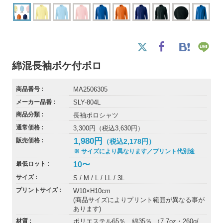
綿混長袖ポケ付ポロ
商品番号
MA2506305
メーカー品番
SLY-804L
商品分類
長袖ポロシャツ
通常価格
3,300円（税込3,630円）
1,980円
販売価格
（税込2,178円）
※ サイズにより異なります／プリント代別途
10〜
最低ロット
サイズ
S / M / L / LL / 3L
プリントサイズ
W10×H10cm
(商品サイズによりプリント範囲が異なる事が
あります)
材質
ポリエステル65％ 綿35％ （7.7oz・260g/