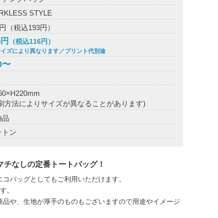
RKLESS STYLE
5円（税込193円）
5円
（税込116円）
サイズにより異なります／プリント代別途
0〜
内部
60×H220mm
印刷方法によりサイズが異なることがあります)
納品
ットン
マチなしの定番トートバッグ！
エコバッグとしてもご利用いただけます。
ます。
商品や、生地が厚手のものもございますので用途やイメージ