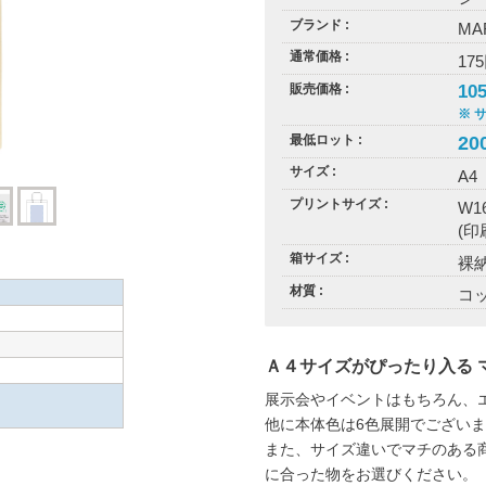
ブランド
MA
通常価格
17
10
販売価格
※ 
最低ロット
20
サイズ
A4
プリントサイズ
W1
(
箱サイズ
裸
材質
コ
Ａ４サイズがぴったり入る 
展示会やイベントはもちろん、
他に本体色は6色展開でござい
また、サイズ違いでマチのある
に合った物をお選びください。