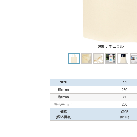
008 ナチュラル
SIZE
A4
横(mm)
260
縦(mm)
330
持ち手(mm)
280
価格
¥105
(税込価格)
(¥116)