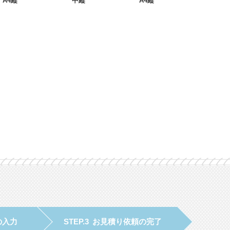
A4縦
中縦
A4縦
の入力
お見積り依頼の完了