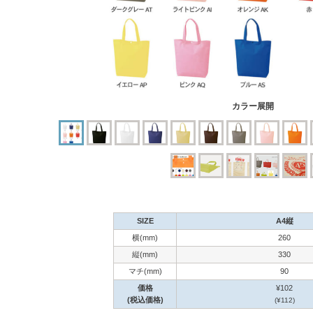
カラー展開
SIZE
A4縦
横(mm)
260
縦(mm)
330
マチ(mm)
90
価格
¥102
(税込価格)
(¥112)