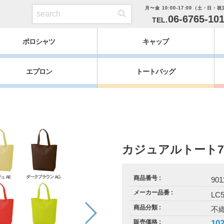
月〜金 10:00-17:00（土・日・
06-6765-10
ポロシャツ
キャップ
エプロン
トートバッグ
カジュアルトート7
商品番号
901
メーカー品番
LC
商品分類
不
10
販売価格