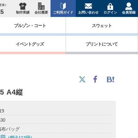
祝定休）
15
制作実績
会社概要
ご利用ガイド
お問い合わせ
ログイン
会員登録
ブルゾン・コート
スウェット
イベントグッズ
プリントについて
5
A4縦
19
530
織布バッグ
2円
（税込112円）