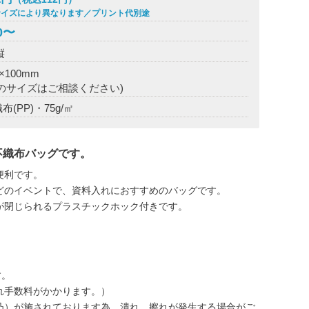
サイズにより異なります／プリント代別途
0〜
縦
0×100mm
他のサイズはご相談ください)
黒AB
布(PP)・75g/㎡
不織布バッグです。
便利です。
どのイベントで、資料入れにおすすめのバッグです。
が閉じられるプラスチックホック付きです。
す。
割れ手数料がかかります。）
凸）が施されております為、潰れ、擦れが発生する場合がご