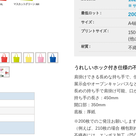
※ 
最低ロット
20
サイズ
A4
プリントサイズ
15
(
材質
不織
うれしいホック付き仕様の
肩掛けできる長めな持ち手で、
展示会やオープンキャンパスな
長めの持ち手で肩掛け可能、口
持ち手の長さ：450mm
開口部：350mm
底板：厚紙
※200枚でのご発注お願いしま
（例えば、210枚の場合 梱包
不織布には、エンボス加工（凹